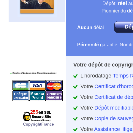
réel
Dépôt
au
Pionnier du
dé
Dé
Aucun
délai
Pérennité
garantie
,
Nomb
Votre dépôt de copyrig
L'horodatage
Temps R
Votre
Certificat d'hor
Votre
Certificat de dé
Votre
Dépôt modifiabl
Votre
Copie de sauveg
CopyrightFrance
Votre
Assistance litige