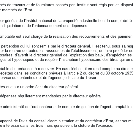
és de travaux et de fournitures passés par l'institut sont régis par les disposi
x marchés de l'Etat.
ur général de l'Institut national de la propriété industrielle tient la comptabilit
la liquidation et de l'ordonnancement des dépenses.
omptable est seul chargé de la réalisation des recouvrements et des paiemen
e perception qui lui sont remis par le directeur général. Il est tenu, sous sa re
rer la rentrée de toutes les ressources de l'établissement, de faire procéder co
ires, d'avertir le directeur général de l'expiration des baux, d'empêcher les p
èges et hypothèques et de requérir l'inscription hypothécaire des titres qui en 
iable des créances à recouvrer. En cas d'échec, il en rend compte au directeu
recettes dans les conditions prévues à l'article 2 du décret du 30 octobre 193
service du contentieux et de l'agence judiciaire du Trésor.
tes que sur un ordre écrit du directeur général.
 dépenses régulièrement mandatées par le directeur général.
 administratif de l'ordonnateur et le compte de gestion de l'agent comptabl
pagné de l'avis du conseil d'administration et du contrôleur d'Etat, est soumis
 intéressé dans les trois mois qui suivent la clôture de l'exercice.