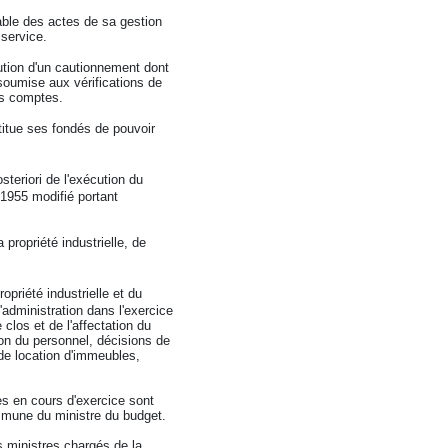
sable des actes de sa gestion
 service.
tution d'un cautionnement dont
soumise aux vérifications de
es comptes.
stitue ses fondés de pouvoir
osteriori de l'exécution du
 1955 modifié portant
propriété industrielle, de
opriété industrielle et du
'administration dans l'exercice
clos et de l'affectation du
tion du personnel, décisions de
 de location d'immeubles,
ées en cours d'exercice sont
ommune du ministre du budget.
s ministres chargés de la