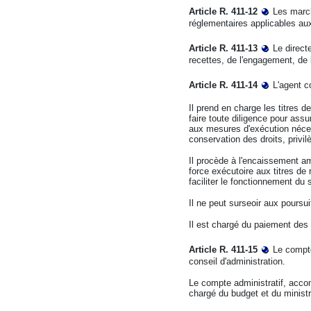
Article R. 411-12
Les march
réglementaires applicables au
Article R. 411-13
Le directe
recettes, de l'engagement, de 
Article R. 411-14
L'agent c
Il prend en charge les titres d
faire toute diligence pour assu
aux mesures d'exécution nécessa
conservation des droits, privil
Il procède à l'encaissement am
force exécutoire aux titres de 
faciliter le fonctionnement du 
Il ne peut surseoir aux poursui
Il est chargé du paiement des
Article R. 411-15
Le compte
conseil d'administration.
Le compte administratif, accom
chargé du budget et du ministre