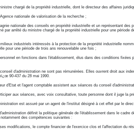
stre chargé de la propriété industrielle, dont le directeur des affaires juridi
'Agence nationale de valorisation de la recherche ;
nie nationale des conseils en propriété industrielle et un représentant des pr
mé par arrêté du ministre chargé de la propriété industrielle pour une période 
lieux industriels intéressés à la protection de la propriété industrielle nomm
elle pour une période de trois ans renouvelable une fois ;
rsonnel en fonctions dans l'établissement, élus dans des conditions fixées p
onseil d'administration ne sont pas rémunérées. Elles ouvrent droit aux ind
 nï¿œ 90-437 du 28 mai 1990.
ôleur d'Etat et l'agent comptable assistent aux séances du conseil d'administra
rticiper aux séances, avec voix consultative, toute personne dont il juge la pr
inistration est assuré par un agent de l'institut désigné à cet effet par le direc
d'administration définit la politique générale de l'établissement dans le cadre d
ose notamment des compétences suivantes :
ses modifications, le compte financier de l'exercice clos et l'affectation du rés