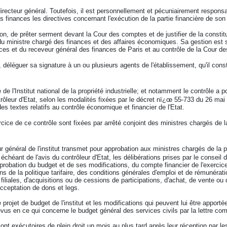
u directeur général. Toutefois, il est personnellement et pécuniairement respon
s finances les directives concernant l'exécution de la partie financière de son
tion, de prêter serment devant la Cour des comptes et de justifier de la consti
 du ministre chargé des finances et des affaires économiques. Sa gestion est 
nces et du receveur général des finances de Paris et au contrôle de la Cour d
é, déléguer sa signature à un ou plusieurs agents de l'établissement, qu'il con
 de l'Institut national de la propriété industrielle; et notamment le contrôle a p
rôleur d'Etat, selon les modalités fixées par le décret nï¿œ 55-733 du 26 mai
s textes relatifs au contrôle économique et financier de l'Etat.
ice de ce contrôle sont fixées par arrêté conjoint des ministres chargés de la 
r général de l'institut transmet pour approbation aux ministres chargés de la pr
héant de l'avis du contrôleur d'Etat, les délibérations prises par le conseil d
probation du budget et de ses modifications, du compte financier de l'exercice 
ions de la politique tarifaire, des conditions générales d'emploi et de rémunéra
filiales, d'acquisitions ou de cessions de participations, d'achat, de vente ou
cceptation de dons et legs.
e projet de budget de l'institut et les modifications qui peuvent lui être apport
vus en ce qui concerne le budget général des services civils par la lettre c
ont exécutoires de plein droit un mois au plus tard après leur réception par le