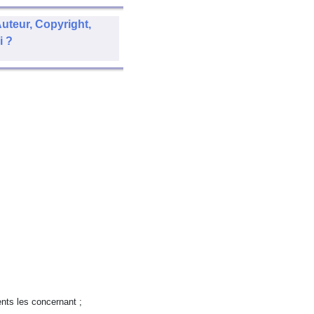
uteur, Copyright,
i ?
nts les concernant ;