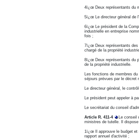
4ï¿œ Deux représentants du mini
5ï¿œ Le directeur général de l
6ï¿œ Le président de la Compag
industrielle en entreprise nom
fois ;
7ï¿œ Deux représentants des mi
chargé de la propriété industri
8ï¿œ Deux représentants du pe
de la propriété industrielle.
Les fonctions de membres du c
séjours prévues par le décret
Le directeur général, le contr
Le président peut appeler à pa
Le secrétariat du conseil d'adm
Article R. 411-4
Le conseil 
ministres de tutelle. Il disp
1
ï¿œ
Il approuve le budget et 
rapport annuel d'activité ;