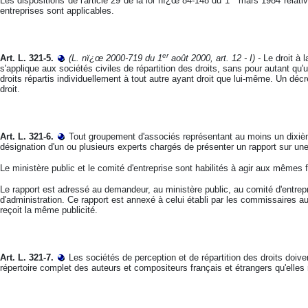
Les dispositions de l'article 29 de la loi nï¿œ 84-148 du 1
mars 1984 relativ
entreprises sont applicables.
er
Art. L. 321-5
.
(L. nï¿œ 2000-719 du 1
août 2000, art. 12 - I) -
Le droit à 
s'applique aux sociétés civiles de répartition des droits, sans pour autant 
droits répartis individuellement à tout autre ayant droit que lui-même. Un déc
droit.
Art. L. 321-6.
Tout groupement d'associés représentant au moins un dixiè
désignation d'un ou plusieurs experts chargés de présenter un rapport sur une
Le ministère public et le comité d'entreprise sont habilités à agir aux mêmes f
Le rapport est adressé au demandeur, au ministère public, au comité d'entre
d'administration. Ce rapport est annexé à celui établi par les commissaires 
reçoit la même publicité.
Art. L. 321-7.
Les sociétés de perception et de répartition des droits doiven
répertoire complet des auteurs et compositeurs français et étrangers qu'elles