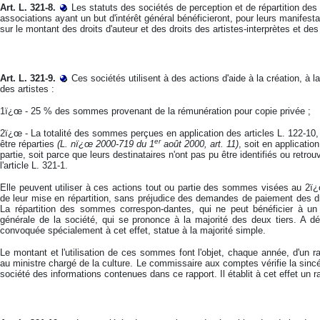
Art. L. 321-8.
Les statuts des sociétés de perception et de répartition des 
associations ayant un but d'intérêt général bénéficieront, pour leurs manifest
sur le montant des droits d'auteur et des droits des artistes-interprètes et d
Art. L. 321-9
.
Ces sociétés utilisent à des actions d'aide à la création, à 
des artistes :
1ï¿œ - 25 % des sommes provenant de la rémunération pour copie privée ;
2ï¿œ - La totalité des sommes perçues en application des articles L. 122-10, L
er
être réparties
(L. nï¿œ 2000-719 du 1
août 2000, art. 11)
, soit en applicati
partie, soit parce que leurs destinataires n'ont pas pu être identifiés ou retrou
l'article L. 321-1.
Elle peuvent utiliser à ces actions tout ou partie des sommes visées au 2ï¿
de leur mise en répartition, sans préjudice des demandes de paiement des d
La répartition des sommes correspon-dantes, qui ne peut bénéficier à u
générale de la société, qui se prononce à la majorité des deux tiers. A dé
convoquée spécialement à cet effet, statue à la majorité simple.
Le montant et l'utilisation de ces sommes font l'objet, chaque année, d'un ra
au ministre chargé de la culture. Le commissaire aux comptes vérifie la sin
société des informations contenues dans ce rapport. Il établit à cet effet un r