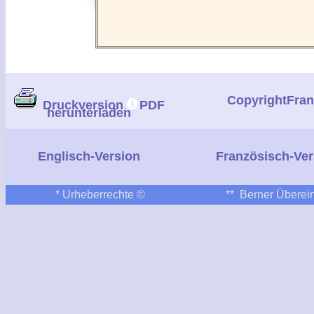
CopyrightFra
Druckversion
PDF
herunterladen
|
Englisch-Version
Französisch-Ver
*
Urheberrechte ©
**
Berner Überein