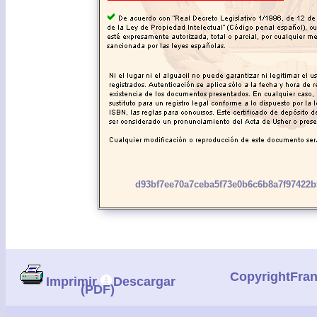
d93bf7ee70a7ceba5f73e0b6c6b8a7f97422b
CopyrightFra
Imprimir
Descargar
(PDF)
|