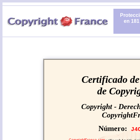
Protecci
en 181
Certificado de
de Copyri
Copyright - Derech
CopyrightF
Número:
J4