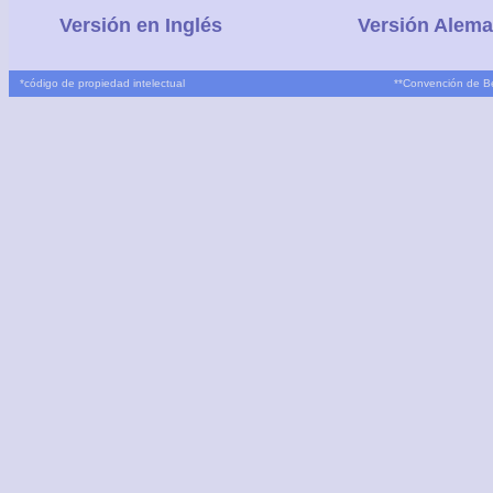
Versión en Inglés
Versión Alem
*
código de propiedad intelectual
**
Convención de B