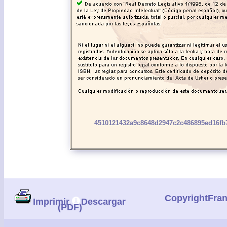
4510121432a9c8648d2947c2c486895ed16fb
CopyrightFra
Imprimir
Descargar
(PDF)
|