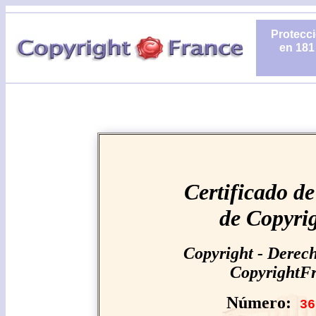
Protecci
en 181
Certificado de
de Copyri
Copyright - Derech
CopyrightF
Número:
36