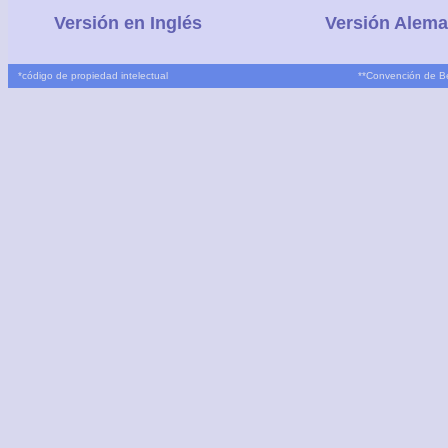
Versión en Inglés
Versión Alem
*
código de propiedad intelectual
**
Convención de B