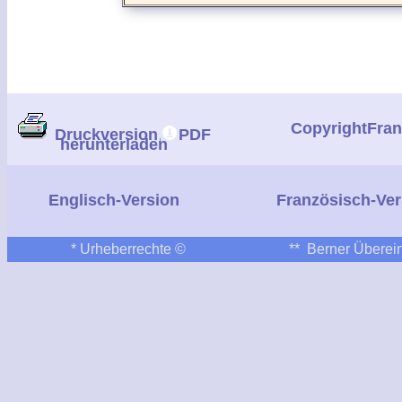
CopyrightFra
Druckversion
PDF
herunterladen
|
Englisch-Version
Französisch-Ver
*
Urheberrechte ©
**
Berner Überein