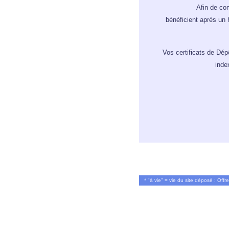
Afin de con
bénéficient après un 
Vos certificats de Dép
inde
* "à vie" = vie du site déposé : Off