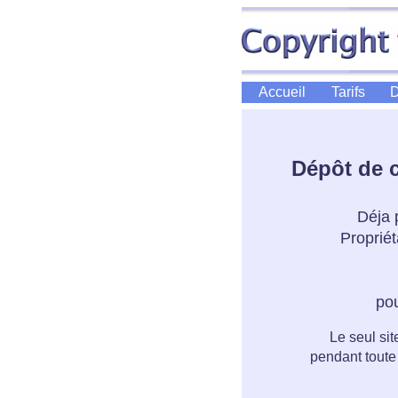
Accueil
Tarifs
D
Dépôt de co
Déja 
Propriét
po
Le seul sit
pendant toute 