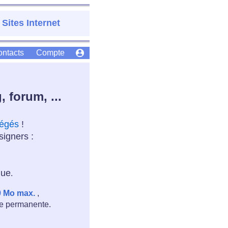
 Sites Internet
ntacts
Compte
, forum, ...
tégés
!
signers :
que
.
0 Mo max.
,
ère permanente.