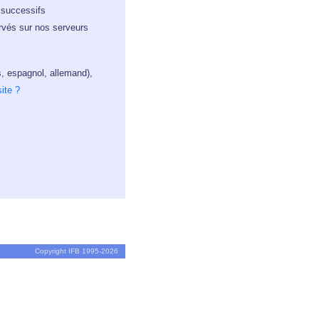
s successifs
ervés sur nos serveurs
s, espagnol, allemand),
ite ?
Copyright IFB 1995-2026