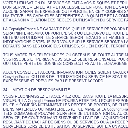
VOTRE UTILISATION DU SERVICE SE FAIT A VOS RISQUES ET PERI
D'UN SERVICE « EN L'ETAT » ET ACCESSIBLE EN FONCTION DE SA DI
AUCUNE GARANTIE EXPRESSE OU IMPLICITE, EN CE Y COMPRIS S
LIMITATIVE LES GARANTIES AFFERENTES A LA QUALITE ET LA COM
ET A LA NON VIOLATION DES REGLES D'UTILISATION DU SERVICE P
LA CopyrightFrance NE GARANTIT PAS QUE LE SERVICE REPONDRA
SERA ININTERROMPU, OPPORTUN, SÛR OU DEPOURVU DE TOUTE E
OBTENU EN UTILISANT LE SERVICE SERONT EXACTS ET FIABLES L
INFORMATIONS OBTENUS PAR VOUS SUR LE SERVICE SERONT A LA
DEFAUTS DANS LES LOGICIELS UTILISES, S'IL EN EXISTE, FERONT
TOUS MATERIELS TELECHARGES OU OBTENUS DE TOUTE AUTRE MAN
VOS RISQUES ET PERILS. VOUS SEREZ SEUL RESPONSABLE POU
OU TOUTE PERTE DE DONNEES CONSECUTIFS AU TELECHARGEMEN
AUCUN CONSEIL ET AUCUNE INFORMATION, QU'ILS SOIENT ORAUX 
CopyrightFrance OU LORS DE L'UTILISATION DU SERVICE NE SON
EXPRESSEMENT PREVUES PAR LE PRESENT ACCORD.
34. LIMITATION DE RESPONSABILITÉ
VOUS RECONNAISSEZ ET ACCEPTEZ QUE, DANS TOUTE LA MESURE
VIGUEUR, LA CopyrightFrance NE POURRA ETRE TENU POUR RESP
EN CE Y COMPRIS NOTAMMENT LES PERTES DE PROFITS, DE CLI
BIENS MATERIELS OU IMMATERIELS (ET CE MêME SI LA CopyrightFr
TELS DOMMAGES) POUVANT SURVENIR DE L''UTILISATION OU AU CON
SERVICE, DE COUT POUVANT SURVENIR DU FAIT DE L'AQUISITION 
RESULTANT DE L'ACHAT DE BIENS OU DE SERVICES OU A LA REC
SURVENUES LORS DE L'UTILISATION DU SERVICE, SUITE A UN ACC