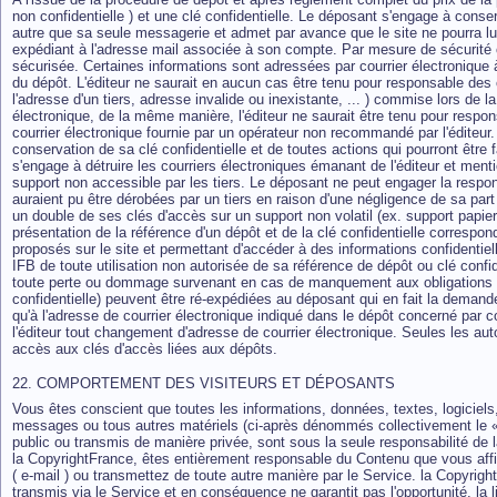
non confidentielle ) et une clé confidentielle. Le déposant s'engage à cons
autre que sa seule messagerie et admet par avance que le site ne pourra l
expédiant à l'adresse mail associée à son compte. Par mesure de sécurité c
sécurisée. Certaines informations sont adressées par courrier électronique à
du dépôt. L'éditeur ne saurait en aucun cas être tenu pour responsable des 
l'adresse d'un tiers, adresse invalide ou inexistante, ... ) commise lors de 
électronique, de la même manière, l'éditeur ne saurait être tenu pour respon
courrier électronique fournie par un opérateur non recommandé par l'éditeur
conservation de sa clé confidentielle et de toutes actions qui pourront être f
s'engage à détruire les courriers électroniques émanant de l'éditeur et ment
support non accessible par les tiers. Le déposant ne peut engager la respons
auraient pu être dérobées par un tiers en raison d'une négligence de sa part 
un double de ses clés d'accès sur un support non volatil (ex. support papier
présentation de la référence d'un dépôt et de la clé confidentielle correspo
proposés sur le site et permettant d'accéder à des informations confidenti
IFB de toute utilisation non autorisée de sa référence de dépôt ou clé confid
toute perte ou dommage survenant en cas de manquement aux obligations du 
confidentielle) peuvent être ré-expédiées au déposant qui en fait la demande
qu'à l'adresse de courrier électronique indiqué dans le dépôt concerné pa
l'éditeur tout changement d'adresse de courrier électronique. Seules les autor
accès aux clés d'accès liées aux dépôts.
22. COMPORTEMENT DES VISITEURS ET DÉPOSANTS
Vous êtes conscient que toutes les informations, données, textes, logiciel
messages ou tous autres matériels (ci-après dénommés collectivement le « 
public ou transmis de manière privée, sont sous la seule responsabilité de
la CopyrightFrance, êtes entièrement responsable du Contenu que vous affi
( e-mail ) ou transmettez de toute autre manière par le Service. la Copyrig
transmis via le Service et en conséquence ne garantit pas l'opportunité, la l