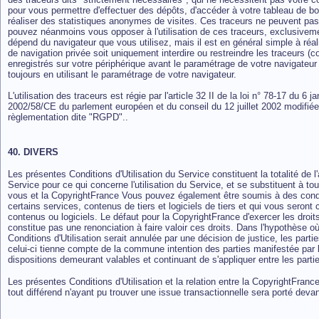
pour vous permettre d'effectuer des dépôts, d'accéder à votre tableau de bor
réaliser des statistiques anonymes de visites. Ces traceurs ne peuvent pas
pouvez néanmoins vous opposer à l'utilisation de ces traceurs, exclusivem
dépend du navigateur que vous utilisez, mais il est en général simple à réal
de navigation privée soit uniquement interdire ou restreindre les traceurs (co
enregistrés sur votre périphérique avant le paramétrage de votre navigateur 
toujours en utilisant le paramétrage de votre navigateur.
L'utilisation des traceurs est régie par l'article 32 II de la loi n° 78-17 du 6 j
2002/58/CE du parlement européen et du conseil du 12 juillet 2002 modifiée 
règlementation dite "RGPD"..
40. DIVERS
Les présentes Conditions d'Utilisation du Service constituent la totalité de l
Service pour ce qui concerne l'utilisation du Service, et se substituent à t
vous et la CopyrightFrance Vous pouvez également être soumis à des conditi
certains services, contenus de tiers et logiciels de tiers et qui vous ser
contenus ou logiciels. Le défaut pour la CopyrightFrance d'exercer les droit
constitue pas une renonciation à faire valoir ces droits. Dans l'hypothèse 
Conditions d'Utilisation serait annulée par une décision de justice, les parti
celui-ci tienne compte de la commune intention des parties manifestée par le
dispositions demeurant valables et continuant de s'appliquer entre les parties
Les présentes Conditions d'Utilisation et la relation entre la CopyrightFrance
tout différend n'ayant pu trouver une issue transactionnelle sera porté dev