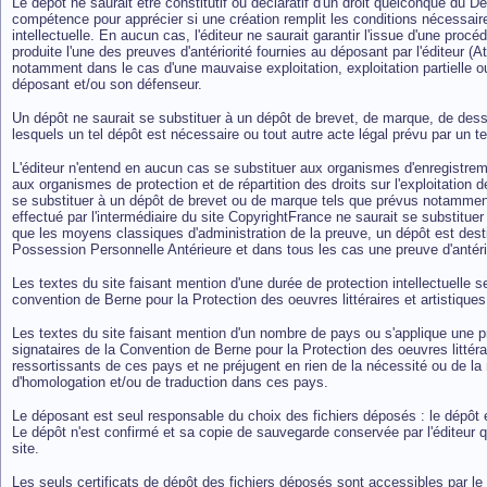
Le dépôt ne saurait être constitutif ou déclaratif d'un droit quelconque du 
compétence pour apprécier si une création remplit les conditions nécessaires 
intellectuelle. En aucun cas, l'éditeur ne saurait garantir l'issue d'une proc
produite l'une des preuves d'antériorité fournies au déposant par l'éditeur (Att
notamment dans le cas d'une mauvaise exploitation, exploitation partielle ou
déposant et/ou son défenseur.
Un dépôt ne saurait se substituer à un dépôt de brevet, de marque, de des
lesquels un tel dépôt est nécessaire ou tout autre acte légal prévu par un te
L'éditeur n'entend en aucun cas se substituer aux organismes d'enregistremen
aux organismes de protection et de répartition des droits sur l'exploitation
se substituer à un dépôt de brevet ou de marque tels que prévus notamment 
effectué par l'intermédiaire du site CopyrightFrance ne saurait se substitu
que les moyens classiques d'administration de la preuve, un dépôt est desti
Possession Personnelle Antérieure et dans tous les cas une preuve d'antério
Les textes du site faisant mention d'une durée de protection intellectuelle se
convention de Berne pour la Protection des oeuvres littéraires et artistiques
Les textes du site faisant mention d'un nombre de pays ou s'applique une pro
signataires de la Convention de Berne pour la Protection des oeuvres littéra
ressortissants de ces pays et ne préjugent en rien de la nécessité ou de la 
d'homologation et/ou de traduction dans ces pays.
Le déposant est seul responsable du choix des fichiers déposés : le dépôt 
Le dépôt n'est confirmé et sa copie de sauvegarde conservée par l'éditeur 
site.
Les seuls certificats de dépôt des fichiers déposés sont accessibles par le