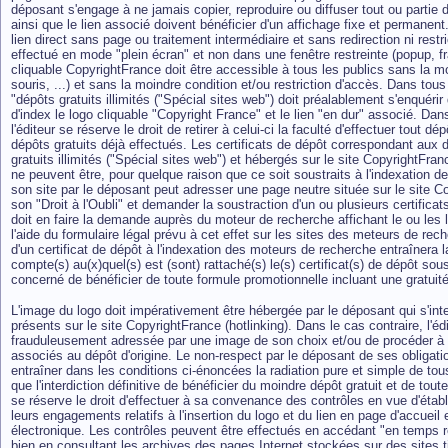
déposant s'engage à ne jamais copier, reproduire ou diffuser tout ou partie d
ainsi que le lien associé doivent bénéficier d'un affichage fixe et permanent. 
lien direct sans page ou traitement intermédiaire et sans redirection ni restri
effectué en mode "plein écran" et non dans une fenêtre restreinte (popup, fram
cliquable CopyrightFrance doit être accessible à tous les publics sans la mo
souris, ...) et sans la moindre condition et/ou restriction d'accès. Dans tou
"dépôts gratuits illimités ("Spécial sites web") doit préalablement s'enquérir 
d'index le logo cliquable "Copyright France" et le lien "en dur" associé. Da
l'éditeur se réserve le droit de retirer à celui-ci la faculté d'effectuer tout 
dépôts gratuits déjà effectués. Les certificats de dépôt correspondant aux 
gratuits illimités ("Spécial sites web") et hébergés sur le site CopyrightFr
ne peuvent être, pour quelque raison que ce soit soustraits à l'indexation de
son site par le déposant peut adresser une page neutre située sur le site C
son "Droit à l'Oubli" et demander la soustraction d'un ou plusieurs certificat
doit en faire la demande auprès du moteur de recherche affichant le ou les li
l'aide du formulaire légal prévu à cet effet sur les sites des meteurs de r
d'un certificat de dépôt à l'indexation des moteurs de recherche entraînera la
compte(s) au(x)quel(s) est (sont) rattaché(s) le(s) certificat(s) de dépôt soust
concerné de bénéficier de toute formule promotionnelle incluant une gratuité
L'image du logo doit impérativement être hébergée par le déposant qui s'int
présents sur le site CopyrightFrance (hotlinking). Dans le cas contraire, l'éd
frauduleusement adressée par une image de son choix et/ou de procéder à la
associés au dépôt d'origine. Le non-respect par le déposant de ses obligatio
entraîner dans les conditions ci-énoncées la radiation pure et simple de tou
que l'interdiction définitive de bénéficier du moindre dépôt gratuit et de tout
se réserve le droit d'effectuer à sa convenance des contrôles en vue d'établ
leurs engagements relatifs à l'insertion du logo et du lien en page d'accueil 
électronique. Les contrôles peuvent être effectués en accédant "en temps r
bien en consultant les archives des pages Internet stockées sur des sites ti