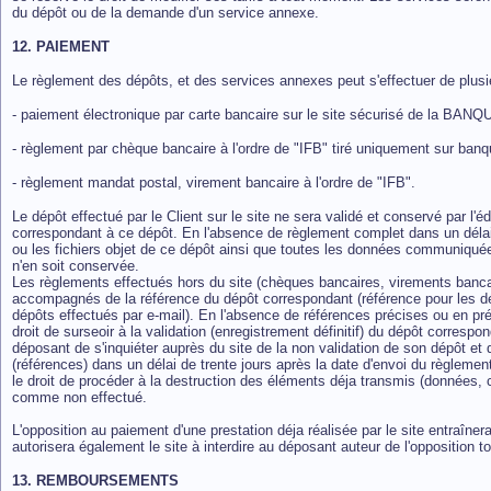
du dépôt ou de la demande d'un service annexe.
12. PAIEMENT
Le règlement des dépôts, et des services annexes peut s'effectuer de plusi
- paiement électronique par carte bancaire sur le site sécurisé de la BANQ
- règlement par chèque bancaire à l'ordre de "IFB" tiré uniquement sur ban
- règlement mandat postal, virement bancaire à l'ordre de "IFB".
Le dépôt effectué par le Client sur le site ne sera validé et conservé par l'
correspondant à ce dépôt. En l'absence de règlement complet dans un délai 
ou les fichiers objet de ce dépôt ainsi que toutes les données communiqué
n'en soit conservée.
Les règlements effectués hors du site (chèques bancaires, virements bancai
accompagnés de la référence du dépôt correspondant (référence pour les dé
dépôts effectués par e-mail). En l'absence de références précises ou en pr
droit de surseoir à la validation (enregistrement définitif) du dépôt corresp
déposant de s'inquiéter auprès du site de la non validation de son dépôt 
(références) dans un délai de trente jours après la date d'envoi du règlement
le droit de procéder à la destruction des éléments déja transmis (données, 
comme non effectué.
L'opposition au paiement d'une prestation déja réalisée par le site entraîner
autorisera également le site à interdire au déposant auteur de l'opposition t
13. REMBOURSEMENTS