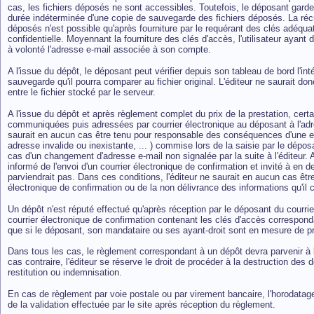
cas, les fichiers déposés ne sont accessibles. Toutefois, le déposant gard
durée indéterminée d'une copie de sauvegarde des fichiers déposés. La réc
déposés n'est possible qu'après fourniture par le requérant des clés adéquate
confidentielle. Moyennant la fourniture des clés d'accès, l'utilisateur ayant 
à volonté l'adresse e-mail associée à son compte.
A l'issue du dépôt, le déposant peut vérifier depuis son tableau de bord l'in
sauvegarde qu'il pourra comparer au fichier original. L'éditeur ne saurait d
entre le fichier stocké par le serveur.
A l'issue du dépôt et après règlement complet du prix de la prestation, cert
communiquées puis adressées par courrier électronique au déposant à l'adres
saurait en aucun cas être tenu pour responsable des conséquences d'une erre
adresse invalide ou inexistante, ... ) commise lors de la saisie par le dépo
cas d'un changement d'adresse e-mail non signalée par la suite à l'éditeur. 
informé de l'envoi d'un courrier électronique de confirmation et invité à en 
parviendrait pas. Dans ces conditions, l'éditeur ne saurait en aucun cas êtr
électronique de confirmation ou de la non délivrance des informations qu'il c
Un dépôt n'est réputé effectué qu'après réception par le déposant du courrie
courrier électronique de confirmation contenant les clés d'accès correspond
que si le déposant, son mandataire ou ses ayant-droit sont en mesure de p
Dans tous les cas, le règlement correspondant à un dépôt devra parvenir à l
cas contraire, l'éditeur se réserve le droit de procéder à la destruction de
restitution ou indemnisation.
En cas de règlement par voie postale ou par virement bancaire, l'horodata
de la validation effectuée par le site après réception du règlement.