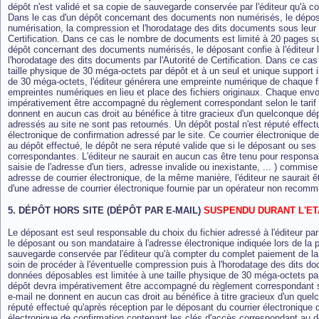
dépôt n'est validé et sa copie de sauvegarde conservée par l'éditeur qu'à c
Dans le cas d'un dépôt concernant des documents non numérisés, le déposant
numérisation, la compression et l'horodatage des dits documents sous leur
Certification. Dans ce cas le nombre de documents est limité à 20 pages su
dépôt concernant des documents numérisés, le déposant confie à l'éditeur l
l'horodatage des dits documents par l'Autorité de Certification. Dans ce ca
taille physique de 30 méga-octets par dépôt et à un seul et unique support in
de 30 méga-octets, l'éditeur générera une empreinte numérique de chaque f
empreintes numériques en lieu et place des fichiers originaux. Chaque env
impérativement être accompagné du règlement correspondant selon le tarif
donnent en aucun cas droit au bénéfice à titre gracieux d'un quelconque d
adressés au site ne sont pas retournés. Un dépôt postal n'est réputé effect
électronique de confirmation adressé par le site. Ce courrier électronique 
au dépôt effectué, le dépôt ne sera réputé valide que si le déposant ou ses
correspondantes. L'éditeur ne saurait en aucun cas être tenu pour responsa
saisie de l'adresse d'un tiers, adresse invalide ou inexistante, ... ) commi
adresse de courrier électronique, de la même manière, l'éditeur ne saurait êt
d'une adresse de courrier électronique fournie par un opérateur non recomma
5. DÉPÔT HORS SITE (DÉPÔT PAR E-MAIL)
SUSPENDU DURANT L'ET
Le déposant est seul responsable du choix du fichier adressé à l'éditeur p
le déposant ou son mandataire à l'adresse électronique indiquée lors de la 
sauvegarde conservée par l'éditeur qu'à compter du complet paiement de la p
soin de procéder à l'éventuelle compression puis à l'horodatage des dits doc
données déposables est limitée à une taille physique de 30 méga-octets p
dépôt devra impérativement être accompagné du règlement correspondant selo
e-mail ne donnent en aucun cas droit au bénéfice à titre gracieux d'un que
réputé effectué qu'après réception par le déposant du courrier électronique d
électronique de confirmation contenant les clés d'accès correspondant au dé