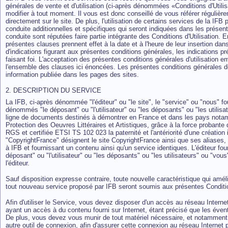
générales de vente et d'utilisation (ci-après dénommées «Conditions d'Utili
modifier à tout moment. Il vous est donc conseillé de vous référer régulière
directement sur le site. De plus, l'utilisation de certains services de la IFB
conduite additionnelles et spécifiques qui seront indiquées dans les présen
conduite sont réputées faire partie intégrante des Conditions d'Utilisation. E
présentes clauses prennent effet à la date et à l'heure de leur insertion da
d'indications figurant aux présentes conditions générales, les indications 
faisant foi. L'acceptation des présentes conditions générales d'utilisation em
l'ensemble des clauses ici énoncées. Les présentes conditions générales de 
information publiée dans les pages des sites.
2. DESCRIPTION DU SERVICE
La IFB, ci-après dénommée "l'éditeur" ou "le site", le "service" ou "nous" fo
dénommés "le déposant" ou "l'utilisateur" ou "les déposants" ou "les utilisa
ligne de documents destinés à démontrer en France et dans les pays notam
Protection des Oeuvres Littéraires et Artistiques, grâce à la force probante de
RGS et certifiée ETSI TS 102 023 la paternité et l'antériorité d'une création in
"CopyrightFrance" désignent le site CopyrightFrance ainsi que ses aliases,
à IFB et fournissant un contenu ainsi qu'un service identiques. L'éditeur fou
déposant" ou "l'utilisateur" ou "les déposants" ou "les utilisateurs" ou "vous
l'éditeur.
Sauf disposition expresse contraire, toute nouvelle caractéristique qui amé
tout nouveau service proposé par IFB seront soumis aux présentes Condition
Afin d'utiliser le Service, vous devez disposer d'un accès au réseau Internet
ayant un accès à du contenu fourni sur Internet, étant précisé que les éven
De plus, vous devez vous munir de tout matériel nécessaire, et notamment d
autre outil de connexion, afin d'assurer cette connexion au réseau Internet