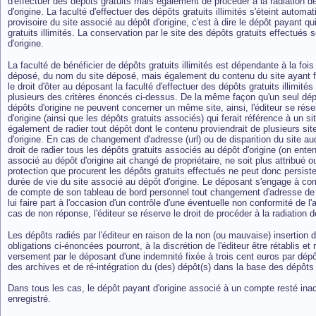
d'effectuer des dépôts gratuits mais également de procéder à la radiation d
d'origine. La faculté d'effectuer des dépôts gratuits illimités s'éteint aut
provisoire du site associé au dépôt d'origine, c'est à dire le dépôt payant qui
gratuits illimités. La conservation par le site des dépôts gratuits effectués 
d'origine.
La faculté de bénéficier de dépôts gratuits illimités est dépendante à la fois 
déposé, du nom du site déposé, mais également du contenu du site ayant fait 
le droit d'ôter au déposant la faculté d'effectuer des dépôts gratuits illim
plusieurs des critères énoncés ci-dessus. De la même façon qu'un seul dépôt
dépôts d'origine ne peuvent concerner un même site, ainsi, l'éditeur se réser
d'origine (ainsi que les dépôts gratuits associés) qui ferait référence à un 
également de radier tout dépôt dont le contenu proviendrait de plusieurs sit
d'origine. En cas de changement d'adresse (url) ou de disparition du site auqu
droit de radier tous les dépôts gratuits associés au dépôt d'origine (on ente
associé au dépôt d'origine ait changé de propriétaire, ne soit plus attribué o
protection que procurent les dépôts gratuits effectués ne peut donc persist
durée de vie du site associé au dépôt d'origine. Le déposant s'engage à com
de compte de son tableau de bord personnel tout changement d'adresse de co
lui faire part à l'occasion d'un contrôle d'une éventuelle non conformité de l
cas de non réponse, l'éditeur se réserve le droit de procéder à la radiation d
Les dépôts radiés par l'éditeur en raison de la non (ou mauvaise) insertion 
obligations ci-énoncées pourront, à la discrétion de l'éditeur être rétablis e
versement par le déposant d'une indemnité fixée à trois cent euros par dépôt
des archives et de ré-intégration du (des) dépôt(s) dans la base des dépôts v
Dans tous les cas, le dépôt payant d'origine associé à un compte resté inacti
enregistré.