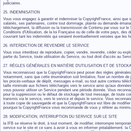
judiciaires.
25. INDEMNISATION
Vous vous engagez à garantir et indemniser la CopyrightFrance, ainsi que s
salariés, ses partenaires, contre tout dommage, plainte ou demande émanant d
téléchargement, la diffusion ou la transmission de Contenu par vous sur le Se
Conditions d'Utilisation, de la loi Française ou de celle de votre pays, des dr
couvrant tant les indemnités qui seraient éventuellement versées que les hon
26. INTERDICTION DE REVENDRE LE SERVICE
Vous vous interdisez de reproduire, copier, vendre, revendre, céder ou expl
partie du Service, toute utilisation du Service, ou tout droit d'accès au Ser
27. RÈGLES GÉNÉRALES EN MATIÈRE D'UTILISATION ET DE STOCK
Vous reconnaissez que la CopyrightFrance peut poser des règles générales et
notamment, sans que cette énumération soit limitative, fixer un nombre de
les procès-verbaux de dépôt, messages e-mail, ou tout autre contenu téléch
taille minimale aux fichiers téléchargés vers le service ainsi qu'aux donn
vous pouvez utiliser un Service pendant une période donnée. Vous reconna
pour la suppression ou le défaut de stockage de tout message, de toute co
transmis via le service, vers le service et depuis le service. Vous reconna
à toute copie de sauvegarde et que la CopyrightFrance est libre de modifier
pourquoi la CopyrightFrance vous recommande de vous y référer au minimum
28. MODIFICATION, INTERRUPTION DU SERVICE SUR LE SITE
la IFB se réserve le droit, à tout moment, de modifier, interrompre tempor
service sur le site et ce sans à avoir à vous en informer préalablement. la