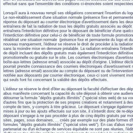
effectué sans que l'ensemble des conditions ci-énoncées soient respectées
Lorsqu'il aura à nouveau rempli ses obligations concernant l'insertion du log
Le non-rétablissement d'une situation normale (présence fixe et permanente 
réponse du déposant au courrier électronique d'avertissement dans les de
entraînera de fait la radiation de tous les dépôts gratuits associés au dépôt d
entraînera l'interdiction définitive pour le déposant de bénéficier d'une qu
l'interdiction définitive pour celui-ci de bénéficier de toute formule promotio
rétablirait une situation normale (présence fixe et permanente du logo et du 
nouveau manquement, l'éditeur se réserve le droit de procéder à la radiation
sans la moindre mise en demeure préalable. La radiation entraînera l'interdi
de dépôt incluant des dépôts gratuits mais également l'interdiction définitiv
promotionnelle ou gratuite sur le site. Les courriers électroniques d'averti
boîte-aux-lettres (adresse email) associée au dépôt d'origine. L'éditeur déc
pourrait prendre connaissance des courriers électroniques d'avertissement n
lettres (adresse email) associée au compte du déposant ou de l'intervention 
notifiée aux déposants par courrier électronique, ceux-ci sont vivement invit
qui seuls font foi concernant la validité des dépôts effectués.
L'éditeur se réserve le droit d'ôter au déposant la faculté d'effectuer des dé
abus manifeste concernant la capacité du site déposé à obtenir une audien
détourner la formule "dépôts gratuits illimités" ("spécial sites web) de sa vo
d'autres fins que la protection de ses propres créations et notamment à des
compte de tiers, y-compris à titre grâcieux. Le déposant s'engage également 
mises à jour ou les ajouts effectués sur son site, il s'interdit donc de re-
déposant s'engage à ne pas procéder à plus de cinq dépôts gratuits par mo
sites, pages, sous domaines, ... créés par exemple sur des plate formes d'
formules "dépôts gratuits illimités" ("spécial sites web"). En cas d'abus man
partenariat ou d'un échange de services équitable ne sont pas réunies, l'édit