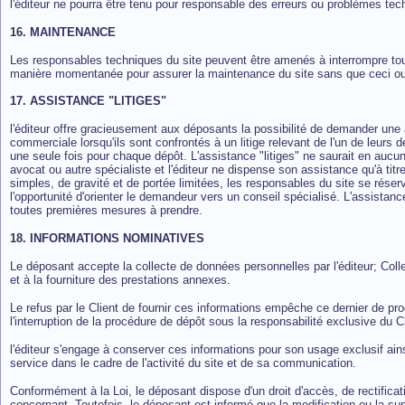
l'éditeur ne pourra être tenu pour responsable des erreurs ou problèmes t
16. MAINTENANCE
Les responsables techniques du site peuvent être amenés à interrompre tout
manière momentanée pour assurer la maintenance du site sans que ceci ouvr
17. ASSISTANCE "LITIGES"
l'éditeur offre gracieusement aux déposants la possibilité de demander une a
commerciale lorsqu'ils sont confrontés à un litige relevant de l'un de leurs dé
une seule fois pour chaque dépôt. L'assistance "litiges" ne saurait en aucu
avocat ou autre spécialiste et l'éditeur ne dispense son assistance qu'à titr
simples, de gravité et de portée limitées, les responsables du site se réserv
l'opportunité d'orienter le demandeur vers un conseil spécialisé. L'assistance
toutes premières mesures à prendre.
18. INFORMATIONS NOMINATIVES
Le déposant accepte la collecte de données personnelles par l'éditeur; Col
et à la fourniture des prestations annexes.
Le refus par le Client de fournir ces informations empêche ce dernier de pr
l'interruption de la procédure de dépôt sous la responsabilité exclusive du Cl
l'éditeur s'engage à conserver ces informations pour son usage exclusif ain
service dans le cadre de l'activité du site et de sa communication.
Conformément à la Loi, le déposant dispose d'un droit d'accès, de rectifica
concernant. Toutefois, le déposant est informé que la modification ou la s