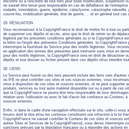
encontre ou à l'encontre de tout tiers pour toute modification, suspension ou
ne saurait être tenue pour responsable en cas de défaillance de l'entreprise
maladie, innondation, guerre, épidémie, cataclysme, catastrophe naturelle, p
couvre-feu, mobilisation générale, état de guerre, ... et en général tout cas
29. RÉSILIATION
Vous reconnaissez à la CopyrightFrance le droit de mettre fin à tout ou part
de supprimer vos dépôts et accès, ainsi que le droit de retirer ou de déplac
légitimé par les présentes conditions générales ou si la CopyrightFrance e
la lettre ou l'esprit des présentes Conditions générales. la CopyrightFranc
interrompre la fourniture du Service pour des motifs légitimes. Vous reconn
en application des termes des présentes peut intervenir sans mise en deme
pour des motifs légitimes, la CopyrightFrance sera en droit de désactiver 
dépôts et tout dossier ou fichier présent dans ces dépôts et/ou interdire tou
30. LIENS
Le Service peut fournir ou des tiers peuvent inclure des liens vers d'autre
où IFB ne peut contrôler ces sites et ces sources externes, vous reconnai
mise à disposition de ces sites et sources externes, et ne peut supporter a
produits, services ou tout autre matériel disponible sur ou à partir de ces
que la CopyrightFrance ne pourra être tenu responsable de tous dommages 
relation avec l'utilisation ou avec le fait d'avoir fait confiance au Contenu,
sources externes.
Enfin, si dans le cadre d'une navigation effectuée sur le site, celle-ci vous
forums dont le titre et/ou les contenus constituent une infraction à la loi f
CopyrightFrance ne saurait contrôler le Contenu de ces sites et sources ex
autres Sites et Services de la CopyrightFrance), vous devez interrompre vot
sanctions prévues par la législation française ou à répondre des actions en j