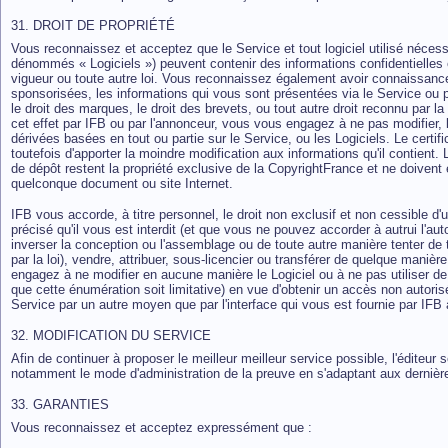
31. DROIT DE PROPRIÉTÉ
Vous reconnaissez et acceptez que le Service et tout logiciel utilisé nécess
dénommés « Logiciels ») peuvent contenir des informations confidentielles et
vigueur ou toute autre loi. Vous reconnaissez également avoir connaissanc
sponsorisées, les informations qui vous sont présentées via le Service ou p
le droit des marques, le droit des brevets, ou tout autre droit reconnu par l
cet effet par IFB ou par l'annonceur, vous vous engagez à ne pas modifier, l
dérivées basées en tout ou partie sur le Service, ou les Logiciels. Le certifi
toutefois d'apporter la moindre modification aux informations qu'il contient
de dépôt restent la propriété exclusive de la CopyrightFrance et ne doivent
quelconque document ou site Internet.
IFB vous accorde, à titre personnel, le droit non exclusif et non cessible d'ut
précisé qu'il vous est interdit (et que vous ne pouvez accorder à autrui l'aut
inverser la conception ou l'assemblage ou de toute autre manière tenter de 
par la loi), vendre, attribuer, sous-licencier ou transférer de quelque manièr
engagez à ne modifier en aucune manière le Logiciel ou à ne pas utiliser d
que cette énumération soit limitative) en vue d'obtenir un accès non autor
Service par un autre moyen que par l'interface qui vous est fournie par IFB à
32. MODIFICATION DU SERVICE
Afin de continuer à proposer le meilleur meilleur service possible, l'éditeur 
notamment le mode d'administration de la preuve en s'adaptant aux dernières
33. GARANTIES
Vous reconnaissez et acceptez expressément que :