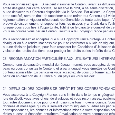
Vous reconnaissez que IFB ne peut visionner le Contenu avant sa diffusio
entité désignée par cette société, se réserve le droit, à sa seule discrétion
ou de déplacer tout Contenu disponible via le Service. Par ailleurs, la Cop
cette société, sera en droit de supprimer ou de retirer tout Contenu qui viol
réglementation en vigueur et/ou serait répréhensible de toute autre façon.
preuve de discernement, et supporter tous les risques y afférant, dans l'ut
lorsque vous vous fiez à l'opportunité, l'utilité ou le caractère complet d
vous ne pouvez vous fier au Contenu soumis à la CopyrightFrance par les 
Vous reconnaissez et acceptez que si la CopyrightFrance protège le Conten
divulguer ou à le rendre inaccessible pour se conformer aux lois en vigueur
ou une décision judiciaire, pour faire respecter les Conditions d'Utilisation 
violation des droits des tiers, pour protéger les droits ou les intérêts de la 
23. RECOMMANDATION PARTICULIÈRE AUX UTILISATEURS INTERNA
Compte tenu du caractère mondial du réseau Internet, vous acceptez de vou
pays où vous consultez le Contenu et à partir duquel vous émettez du Cont
contenu admissible. En particulier vous acceptez de vous conformer aux lo
partir ou en direction de la France ou du pays où vous résidez.
24. DIFFUSION DES DONNÉES DE DÉPÔT ET DES CORRESPONDAN
Vous accordez à la CopyrightFrance, sans limite dans le temps ni géographiqu
lors du dépôt, vous avez choisi de divulguer, et vous reconnaissez égalemen
tout autre document et ce pour une diffusion par tous moyens connus. Vous
données et messages qui vous seraient communiquées ou adressés par l'éd
correspondances, les données et informations mises à votre disposition pa
règles ci-dessus énoncées entraînera l'invalidation de votre commande et/o