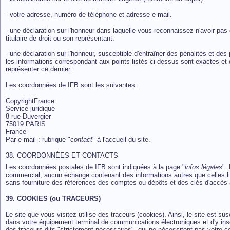
- votre adresse, numéro de téléphone et adresse e-mail.
- une déclaration sur l'honneur dans laquelle vous reconnaissez n'avoir pas c
titulaire de droit ou son représentant.
- une déclaration sur l'honneur, susceptible d'entraîner des pénalités et de
les informations correspondant aux points listés ci-dessus sont exactes et qu
représenter ce dernier.
Les coordonnées de IFB sont les suivantes :
CopyrightFrance
Service juridique
8 rue Duvergier
75019 PARIS
France
Par e-mail : rubrique "
contact
" à l'accueil du site.
38. COORDONNÉES ET CONTACTS
Les coordonnées postales de IFB sont indiquées à la page "
infos légales
".
commercial, aucun échange contenant des informations autres que celles livr
sans fourniture des références des comptes ou dépôts et des clés d'accès
39. COOKIES (ou TRACEURS)
Le site que vous visitez utilise des traceurs (cookies). Ainsi, le site est s
dans votre équipement terminal de communications électroniques et d'y inscr
des traceurs dits "strictement nécessaires", qui ne nécessitent pas votre 