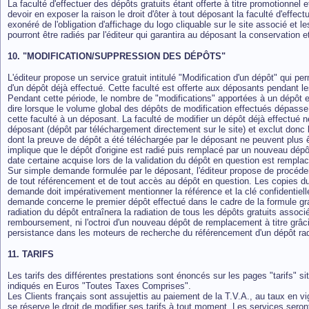
La faculté d'effectuer des dépôts gratuits étant offerte à titre promotionnel e
devoir en exposer la raison le droit d'ôter à tout déposant la faculté d'effe
exonéré de l'obligation d'affichage du logo cliquable sur le site associé et l
pourront être radiés par l'éditeur qui garantira au déposant la conservation et
10. "MODIFICATION/SUPPRESSION DES DÉPÔTS"
L'éditeur propose un service gratuit intitulé "Modification d'un dépôt" qui 
d'un dépôt déjà effectué. Cette faculté est offerte aux déposants pendant le
Pendant cette période, le nombre de "modifications" apportées à un dépôt est
dire lorsque le volume global des dépôts de modification effectués dépasse 4
cette faculté à un déposant. La faculté de modifier un dépôt déjà effectué n
déposant (dépôt par téléchargement directement sur le site) et exclut donc
dont la preuve de dépôt a été téléchargée par le déposant ne peuvent plus ê
implique que le dépôt d'origine est radié puis remplacé par un nouveau dépôt.
date certaine acquise lors de la validation du dépôt en question est rempla
Sur simple demande formulée par le déposant, l'éditeur propose de procéder à
de tout référencement et de tout accès au dépôt en question. Les copies du
demande doit impérativement mentionner la référence et la clé confidentiell
demande concerne le premier dépôt effectué dans le cadre de la formule gratu
radiation du dépôt entraînera la radiation de tous les dépôts gratuits associ
remboursement, ni l'octroi d'un nouveau dépôt de remplacement à titre grâci
persistance dans les moteurs de recherche du référencement d'un dépôt rad
11. TARIFS
Les tarifs des différentes prestations sont énoncés sur les pages "tarifs" si
indiqués en Euros "Toutes Taxes Comprises".
Les Clients français sont assujettis au paiement de la T.V.A., au taux en v
se réserve le droit de modifier ses tarifs à tout moment. Les services sero