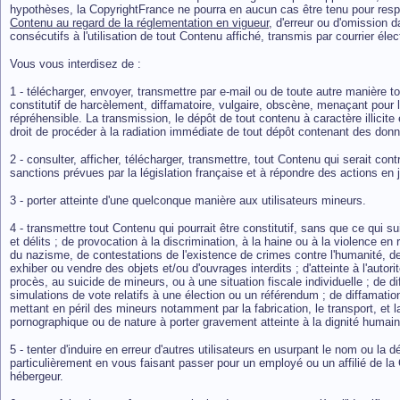
hypothèses, la CopyrightFrance ne pourra en aucun cas être tenu pour r
Contenu au regard de la réglementation en vigueur
, d'erreur ou d'omission
consécutifs à l'utilisation de tout Contenu affiché, transmis par courrier éle
Vous vous interdisez de :
1 - télécharger, envoyer, transmettre par e-mail ou de toute autre manière to
constitutif de harcèlement, diffamatoire, vulgaire, obscène, menaçant pour l
répréhensible. La transmission, le dépôt de tout contenu à caractère illicite
droit de procéder à la radiation immédiate de tout dépôt contenant des donné
2 - consulter, afficher, télécharger, transmettre, tout Contenu qui serait cont
sanctions prévues par la législation française et à répondre des actions en j
3 - porter atteinte d'une quelconque manière aux utilisateurs mineurs.
4 - transmettre tout Contenu qui pourrait être constitutif, sans que ce qui suit
et délits ; de provocation à la discrimination, à la haine ou à la violence en r
du nazisme, de contestations de l'existence de crimes contre l'humanité, 
exhiber ou vendre des objets et/ou d'ouvrages interdits ; d'atteinte à l'autorit
procès, au suicide de mineurs, ou à une situation fiscale individuelle ; de 
simulations de vote relatifs à une élection ou un référendum ; de diffamation e
mettant en péril des mineurs notamment par la fabrication, le transport, et 
pornographique ou de nature à porter gravement atteinte à la dignité humain
5 - tenter d'induire en erreur d'autres utilisateurs en usurpant le nom ou la
particulièrement en vous faisant passer pour un employé ou un affilié de l
hébergeur.