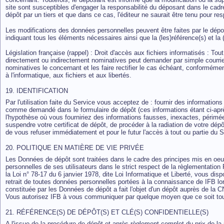
site sont susceptibles d'engager la responsabilité du déposant dans le cadre
dépôt par un tiers et que dans ce cas, l'éditeur ne saurait être tenu pour re
Les modifications des données personnelles peuvent être faites par le dépo
indiquant tous les éléments nécessaires ainsi que la (les)référence(s) et la (
Législation française (rappel) : Droit d'accès aux fichiers informatisés : To
directement ou indirectement nominatives peut demander par simple courrie
nominatives le concernant et les faire rectifier le cas échéant, conformément
à l'informatique, aux fichiers et aux libertés.
19. IDENTIFICATION
Par l'utilisation faite du Service vous acceptez de : fournir des informatio
comme demandé dans le formulaire de dépôt (ces informations étant ci-a
l'hypothèse où vous fourniriez des informations fausses, inexactes, périmées
suspendre votre certificat de dépôt, de procéder à la radiation de votre dép
de vous refuser immédiatement et pour le futur l'accès à tout ou partie du S
20. POLITIQUE EN MATIÈRE DE VIE PRIVÉE
Les Données de dépôt sont traitées dans le cadre des principes mis en oeu
personnelles de ses utilisateurs dans le strict respect de la règlementati
la Loi n° 78-17 du 6 janvier 1978, dite Loi Informatique et Liberté, vous disp
retrait de toutes données personnelles portées à la connaissance de IFB lor
constituée par les Données de dépôt a fait l'objet d'un dépôt auprès de la 
Vous autorisez IFB à vous communiquer par quelque moyen que ce soit toute
21. RÉFÉRENCE(S) DE DÉPÔT(S) ET CLÉ(S) CONFIDENTIELLE(S)
A l'issue de la procédure de dépôt et après règlement complet du prix de la 