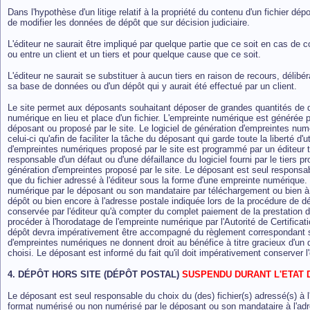
Dans l'hypothèse d'un litige relatif à la propriété du contenu d'un fichier dé
de modifier les données de dépôt que sur décision judiciaire.
L'éditeur ne saurait être impliqué par quelque partie que ce soit en cas de c
ou entre un client et un tiers et pour quelque cause que ce soit.
L'éditeur ne saurait se substituer à aucun tiers en raison de recours, délibé
sa base de données ou d'un dépôt qui y aurait été effectué par un client.
Le site permet aux déposants souhaitant déposer de grandes quantités de 
numérique en lieu et place d'un fichier. L'empreinte numérique est générée par
déposant ou proposé par le site. Le logiciel de génération d'empreintes numé
celui-ci qu'afin de faciliter la tâche du déposant qui garde toute la liberté d'u
d'empreintes numériques proposé par le site est programmé par un éditeur ti
responsable d'un défaut ou d'une défaillance du logiciel fourni par le tiers p
génération d'empreintes proposé par le site. Le déposant est seul responsab
que du fichier adressé à l'éditeur sous la forme d'une empreinte numérique
numérique par le déposant ou son mandataire par téléchargement ou bien à l
dépôt ou bien encore à l'adresse postale indiquée lors de la procédure de d
conservée par l'éditeur qu'à compter du complet paiement de la prestation du
procéder à l'horodatage de l'empreinte numérique par l'Autorité de Certific
dépôt devra impérativement être accompagné du règlement correspondant selo
d'empreintes numériques ne donnent droit au bénéfice à titre gracieux d'un
choisi. Le déposant est informé du fait qu'il doit impérativement conserver l'o
4. DÉPÔT HORS SITE (DÉPÔT POSTAL)
SUSPENDU DURANT L'ETAT 
Le déposant est seul responsable du choix du (des) fichier(s) adressé(s) à 
format numérisé ou non numérisé par le déposant ou son mandataire à l'adr