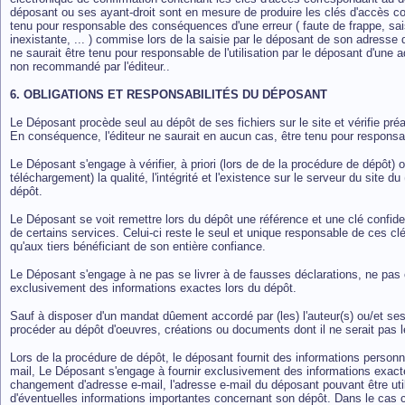
déposant ou ses ayant-droit sont en mesure de produire les clés d'accès co
tenu pour responsable des conséquences d'une erreur ( faute de frappe, sais
inexistante, ... ) commise lors de la saisie par le déposant de son adresse 
ne saurait être tenu pour responsable de l'utilisation par le déposant d'une 
non recommandé par l'éditeur..
6. OBLIGATIONS ET RESPONSABILITÉS DU DÉPOSANT
Le Déposant procède seul au dépôt de ses fichiers sur le site et vérifie pré
En conséquence, l'éditeur ne saurait en aucun cas, être tenu pour respons
Le Déposant s'engage à vérifier, à priori (lors de de la procédure de dépôt) ou 
téléchargement) la qualité, l'intégrité et l'existence sur le serveur du site d
dépôt.
Le Déposant se voit remettre lors du dépôt une référence et une clé confident
de certains services. Celui-ci reste le seul et unique responsable de ces c
qu'aux tiers bénéficiant de son entière confiance.
Le Déposant s'engage à ne pas se livrer à de fausses déclarations, ne pas 
exclusivement des informations exactes lors du dépôt.
Sauf à disposer d'un mandat dûement accordé par (les) l'auteur(s) ou/et ses
procéder au dépôt d'oeuvres, créations ou documents dont il ne serait pas 
Lors de la procédure de dépôt, le déposant fournit des informations person
mail, Le Déposant s'engage à fournir exclusivement des informations exactes 
changement d'adresse e-mail, l'adresse e-mail du déposant pouvant être util
d'éventuelles informations importantes concernant son dépôt. Dans le cas con