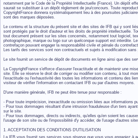
notamment par le Code de la Propriété Intellectuelle (France). Un dépôt effe
saurait se substituer à un dépôt règlement de jeu/concours. Toute reproduc
CopyrightFrance donnera systématiquement lieu à des poursuites judiciair
sont des marques déposées.
Le contenu et la structure du présent site et des sites
de IFB qui y sont liés
sont protégés par le droit d'auteur et les droits de propriété intellectuelle. 
tout document présent sur les sites concernés, notamment tout logiciel, te
photographique, marque ou logo sur un quelconque support est interdite. Le 
contrefaçon pouvant engager la responsabilité civile et pénale du contrefact
Les tarifs des services sont non contractuels et sujets à modification sans 
Le site fournit un service de dépôt de documents en ligne ainsi que des ser
La CopyrightFrance s'efforce d'assurer l'exactitude et de maintenir une mis
site. Elle se réserve le droit de corriger ou modifier son contenu, à tout mo
l'exactitude ou l'exhaustivité des toutes les informations et
contenu des
lie
visiteur de vérifier l'information en contactant IFB ou par d'autres moyens.
D'une manière générale, IFB ne peut être tenue pour responsable :
- Pour toute imprécision, inexactitude ou omission liées aux informations pu
- Pour tous dommages résultant d'une intrusion frauduleuse d'un tiers ayant
sur le site.
- Pour tous dommages, directs ou indirects, qu'elles qu'en soient les cause
l'usage de son site ou de l'impossibilité d'y accéder, de l'usage d'autres site
1. ACCEPTATION DES CONDITIONS D'UTILISATION
La IFB vous fournit ses services sous réserve que vous vous engagiez à ac