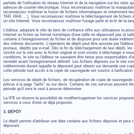
parfaite de l'utilisation du réseau Internet et de la navigation sur les site
adresse de courrier électronique. Vous reconnaissez maîtriser la manipulatio
reconnaissez maîtriser la fusion de fichiers informatiques et notamment leur
TAR, RAR, ...). Vous reconnaissez maîtriser le téléchargement de fichiers in
un site Internet. Vous reconnaissez maîtriser l'usage parlé et écrit de la lan
L'éditeur, adoptant le rôle de tiers de confiance offre aux utilisateurs la pos
Internet un fichier au format numérique d'une taille ne dépassant pas la tai
certaine à l'enregistrement du fichier et de disposer pour une durée indéte
des mêmes documents. L'opération de dépôt peut être assurée par l'éditeu
postaux, dépôts par e-mail. Dès la fin du téléchargement de leur dépôt, les d
stocké sur le site avec le fichier original et sont invités à télécharger à n
conditions, le site ou l'éditeur ne sauraient être tenus pour responsables d'
remédié avant l'enregistrement définitif. Les fichiers déposés sur le site so
indéterminée durant laquelle le déposant peut obtenir sur demande une cop
cette période tout accès à la copie de sauvegarde est soumis à tarification ou
Les services de dépôt de fichiers, de récupération de copie de sauvegarde e
prévus à la page "tarifs" ou sur devis. Certains de ces services peuvent être
période qu'il sera le seul à pouvoir déterminer.
La IFB se réserve la possibilité de modifier/supprimer les services propo
services à ceux d'ores et déjà proposés.
3. DÉPÔT
Le dépôt permet d'attribuer une date certaine aux fichiers déposés et peut 
déposant.