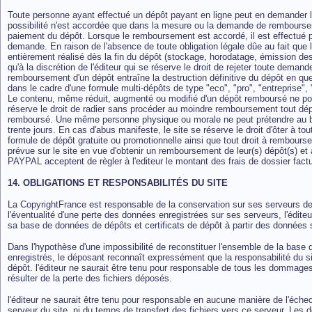
Toute personne ayant effectué un dépôt payant en ligne peut en demander l
possibilité n'est accordée que dans la mesure ou la demande de rembourseme
paiement du dépôt. Lorsque le remboursement est accordé, il est effectué par
demande. En raison de l'absence de toute obligation légale dûe au fait que l
entièrement réalisé dès la fin du dépôt (stockage, horodatage, émission des
qu'à la discrétion de l'éditeur qui se réserve le droit de rejeter toute demand
remboursement d'un dépôt entraîne la destruction définitive du dépôt en q
dans le cadre d'une formule multi-dépôts de type "eco", "pro", "entreprise",
Le contenu, même réduit, augmenté ou modifié d'un dépôt remboursé ne pourra 
réserve le droit de radier sans procéder au moindre remboursement tout dép
remboursé. Une même personne physique ou morale ne peut prétendre au b
trente jours.
En cas d'abus manifeste, le site se réserve le droit d'ôter à t
formule de dépôt gratuite ou promotionnelle ainsi que tout droit à rembours
prévue sur le site en vue d'obtenir un remboursement de leur(s) dépôt(s)
PAYPAL acceptent de règler à l'editeur le montant des frais de dossier fact
14. OBLIGATIONS ET RESPONSABILITÉS DU SITE
La CopyrightFrance est responsable de la conservation sur ses serveurs de 
l'éventualité d'une perte des données enregistrées sur ses serveurs, l'édite
sa base de données de dépôts et certificats de dépôt à partir des données
Dans l'hypothèse d'une impossibilité de reconstituer l'ensemble de la base 
enregistrés, le déposant reconnaît expressément que la responsabilité du s
dépôt. l'éditeur ne saurait être tenu pour responsable de tous les dommages
résulter de la perte des fichiers déposés.
l'éditeur ne saurait être tenu pour responsable en aucune manière de l'échec 
serveur du site, ni du temps de transfert des fichiers vers ce serveur. Les 