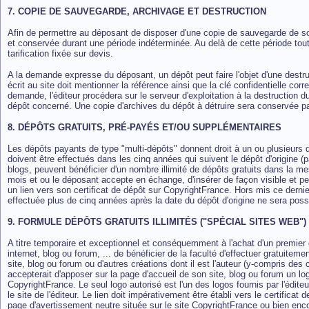
7. COPIE DE SAUVEGARDE, ARCHIVAGE ET DESTRUCTION
Afin de permettre au déposant de disposer d'une copie de sauvegarde de so
et conservée durant une période indéterminée.
Au delà de cette période to
tarification fixée sur devis.
A la demande expresse du déposant, un dépôt peut faire l'objet d'une destru
écrit au site doit mentionner la référence ainsi que la clé confidentielle cor
demande, l'éditeur procédera sur le serveur d'exploitation à la destruction d
dépôt concerné. Une copie d'archives du dépôt à détruire sera conservée par
8. DÉPÔTS GRATUITS, PRÉ-PAYÉS ET/OU SUPPLÉMENTAIRES
Les dépôts payants de type "multi-dépôts" donnent droit à un ou plusieurs 
doivent être effectués dans les cinq années qui suivent le dépôt d'origine (p
blogs, peuvent bénéficier d'un nombre illimité de dépôts gratuits dans la 
mois et ou le déposant accepte en échange, d'insérer de façon visible et pe
un lien vers son certificat de dépôt sur CopyrightFrance. Hors mis ce dern
effectuée plus de cinq années après la date du dépôt d'origine ne sera possi
9. FORMULE DÉPÔTS GRATUITS ILLIMITÉS ("SPÉCIAL SITES WEB")
A titre temporaire et exceptionnel et conséquemment à l'achat d'un premier d
internet, blog ou forum, ... de bénéficier de la faculté d'effectuer gratuitem
site, blog ou forum ou d'autres créations dont il est l'auteur (y-compris des 
accepterait d'apposer sur la page d'accueil de son site, blog ou forum un log
CopyrightFrance. Le seul logo autorisé est l'un des logos fournis par l'édit
le site de l'éditeur. Le lien doit impérativement être établi vers le certificat
page d'avertissement neutre située sur le site CopyrightFrance ou bien enco