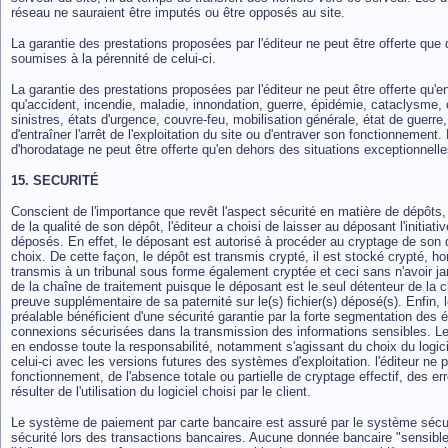
réseau ne sauraient être imputés ou être opposés au site.
La garantie des prestations proposées par l'éditeur ne peut être offerte qu
soumises à la pérennité de celui-ci.
La garantie des prestations proposées par l'éditeur ne peut être offerte qu'e
qu'accident, incendie, maladie, innondation, guerre, épidémie, cataclysme, 
sinistres, états d'urgence, couvre-feu, mobilisation générale, état de guerre
d'entraîner l'arrêt de l'exploitation du site ou d'entraver son fonctionnement. 
d'horodatage ne peut être offerte qu'en dehors des situations exceptionnell
15. SECURITÉ
Conscient de l'importance que revêt l'aspect sécurité en matière de dépôts,
de la qualité de son dépôt, l'éditeur a choisi de laisser au déposant l'initia
déposés. En effet, le déposant est autorisé à procéder au cryptage de son d
choix. De cette façon, le dépôt est transmis crypté, il est stocké crypté, 
transmis à un tribunal sous forme également cryptée et ceci sans n'avoir ja
de la chaîne de traitement puisque le déposant est le seul détenteur de la 
preuve supplémentaire de sa paternité sur le(s) fichier(s) déposé(s). Enfin,
préalable bénéficient d'une sécurité garantie par la forte segmentation des éc
connexions sécurisées dans la transmission des informations sensibles. Le cr
en endosse toute la responsabilité, notamment s'agissant du choix du logici
celui-ci avec les versions futures des systèmes d'exploitation. l'éditeur n
fonctionnement, de l'absence totale ou partielle de cryptage effectif, des er
résulter de l'utilisation du logiciel choisi par le client.
Le système de paiement par carte bancaire est assuré par le système séc
sécurité lors des transactions bancaires. Aucune donnée bancaire "sensible"