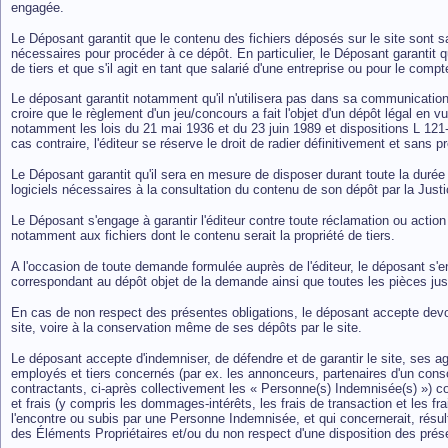
engagée.
Le Déposant garantit que le contenu des fichiers déposés sur le site sont sa 
nécessaires pour procéder à ce dépôt. En particulier, le Déposant garantit qu
de tiers et que s'il agit en tant que salarié d'une entreprise ou pour le comp
Le déposant garantit notamment qu'il n'utilisera pas dans sa communication 
croire que le règlement d'un jeu/concours a fait l'objet d'un dépôt légal en 
notamment les lois du 21 mai 1936 et du 23 juin 1989 et dispositions L 12
cas contraire, l'éditeur se réserve le droit de radier définitivement et sans 
Le Déposant garantit qu'il sera en mesure de disposer durant toute la durée
logiciels nécessaires à la consultation du contenu de son dépôt par la Justi
Le Déposant s'engage à garantir l'éditeur contre toute réclamation ou action de
notamment aux fichiers dont le contenu serait la propriété de tiers.
A l'occasion de toute demande formulée auprès de l'éditeur, le déposant s'eng
correspondant au dépôt objet de la demande ainsi que toutes les pièces just
En cas de non respect des présentes obligations, le déposant accepte devoi
site, voire à la conservation même de ses dépôts par le site.
Le déposant accepte d'indemniser, de défendre et de garantir le site, ses agent
employés et tiers concernés (par ex. les annonceurs, partenaires d'un cons
contractants, ci-après collectivement les « Personne(s) Indemnisée(s) ») con
et frais (y compris les dommages-intérêts, les frais de transaction et les fr
l'encontre ou subis par une Personne Indemnisée, et qui concernerait, résulter
des Éléments Propriétaires et/ou du non respect d'une disposition des pré