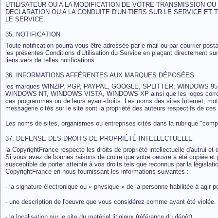
UTILISATEUR OU A LA MODIFICATION DE VOTRE TRANSMISSION OU
DECLARATION OU A LA CONDUITE D'UN TIERS SUR LE SERVICE E
LE SERVICE.
35. NOTIFICATION
Toute notification pourra vous être adressée par e-mail ou par courrier posta
les présentes Conditions d'Utilisation du Service en plaçant directement su
liens vers de telles notifications.
36. INFORMATIONS AFFÉRENTES AUX MARQUES DÉPOSÉES
les marques WINZIP, PGP, PAYPAL, GOOGLE, SPLITTER, WINDOWS 
WINDOWS NT, WINDOWS VISTA, WINDOWS XP ainsi que les logos correspon
ces programmes ou de leurs ayant-droits. Les noms des sites Internet, mot
messagerie cités sur le site
sont la propriété des auteurs respectifs de ces 
Les noms de sites, organismes ou entreprises cités dans la rubrique "compar
37. DEFENSE DES DROITS DE PROPRIÉTÉ INTELLECTUELLE
la CopyrightFrance respecte les droits de propriété intellectuelle d'autrui e
Si vous avez de bonnes raisons de croire que votre oeuvre a été copiée et pu
susceptible de porter atteinte à vos droits tels que reconnus par la législati
CopyrightFrance en nous fournissant les informations suivantes :
- la signature électronique ou « physique » de la personne habilitée à agir p
- une description de l'oeuvre que vous considérez comme ayant été violée.
- la localisation sur le site du matériel litigieux (référence du dépôt).