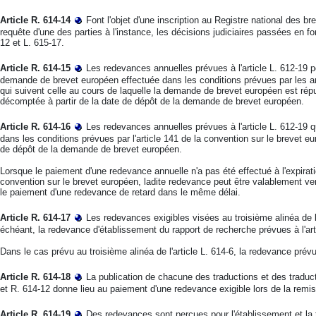
Article R. 614-14
Font l'objet d'une inscription au Registre national des bre
requête d'une des parties à l'instance, les décisions judiciaires passées en f
12 et L. 615-17.
Article R. 614-15
Les redevances annuelles prévues à l'article L. 612-19 
demande de brevet européen effectuée dans les conditions prévues par les ar
qui suivent celle au cours de laquelle la demande de brevet européen est réput
décomptée à partir de la date de dépôt de la demande de brevet européen.
Article R. 614-16
Les redevances annuelles prévues à l'article L. 612-19 q
dans les conditions prévues par l'article 141 de la convention sur le brevet 
de dépôt de la demande de brevet européen.
Lorsque le paiement d'une redevance annuelle n'a pas été effectué à l'expiratio
convention sur le brevet européen, ladite redevance peut être valablement v
le paiement d'une redevance de retard dans le même délai.
Article R. 614-17
Les redevances exigibles visées au troisième alinéa de l
échéant, la redevance d'établissement du rapport de recherche prévues à l'art
Dans le cas prévu au troisième alinéa de l'article L. 614-6, la redevance prévue
Article R. 614-18
La publication de chacune des traductions et des traduc
et R. 614-12 donne lieu au paiement d'une redevance exigible lors de la remis
Article R. 614-19
Des redevances sont perçues pour l'établissement et la