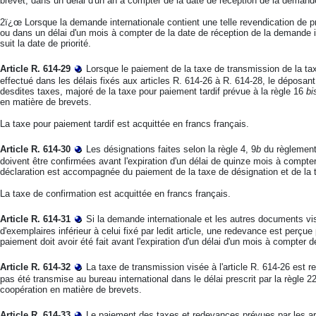
brevet, dans un délai d'un an à compter de la date de réception de la demande
2ï¿œ Lorsque la demande internationale contient une telle revendication de pri
ou dans un délai d'un mois à compter de la date de réception de la demande in
suit la date de priorité.
Article R. 614-29
Lorsque le paiement de la taxe de transmission de la tax
effectué dans les délais fixés aux articles R. 614-26 à R. 614-28, le déposant
desdites taxes, majoré de la taxe pour paiement tardif prévue à la règle 16
bi
en matière de brevets.
La taxe pour paiement tardif est acquittée en francs français.
Article R. 614-30
Les désignations faites selon la règle
4, 9
b
du règlement 
doivent être confirmées avant l'expiration d'un délai de quinze mois à compter 
déclaration est accompagnée du paiement de la taxe de désignation et de la t
La taxe de confirmation est acquittée en francs français.
Article R. 614-31
Si la demande internationale et les autres documents vi
d'exemplaires inférieur à celui fixé par ledit article, une redevance est perç
paiement doit avoir été fait avant l'expiration d'un délai d'un mois à compter de
Article R. 614-32
La taxe de transmission visée à l'article R. 614-26 est 
pas été transmise au bureau international dans le délai prescrit par la règle 2
coopération en matière de brevets.
Article R. 614-33
Le paiement des taxes et redevances prévues par les artic