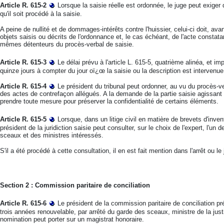
Article R. 615-2
Lorsque la saisie réelle est ordonnée, le juge peut exiger
qu'il soit procédé à la saisie.
A peine de nullité et de dommages-intérêts contre l'huissier, celui-ci doit, av
objets saisis ou décrits de l'ordonnance et, le cas échéant, de l'acte constat
mêmes détenteurs du procès-verbal de saisie.
Article R. 615-3
Le délai prévu à l'article L. 615-5, quatrième alinéa, et im
quinze jours à compter du jour oï¿œ la saisie ou la description est intervenue
Article R. 615-4
Le président du tribunal peut ordonner, au vu du procès-v
des actes de contrefaçon allégués. A la demande de la partie saisie agissant sa
prendre toute mesure pour préserver la confidentialité de certains éléments.
Article R. 615-5
Lorsque, dans un litige civil en matière de brevets d'inve
président de la juridiction saisie peut consulter, sur le choix de l'expert, l'u
sceaux et des ministres intéressés.
S'il a été procédé à cette consultation, il en est fait mention dans l'arrêt ou l
Section 2 : Commission paritaire de conciliation
Article R. 615-6
Le président de la commission paritaire de conciliation p
trois années renouvelable, par arrêté du garde des sceaux, ministre de la justi
nomination peut porter sur un magistrat honoraire.