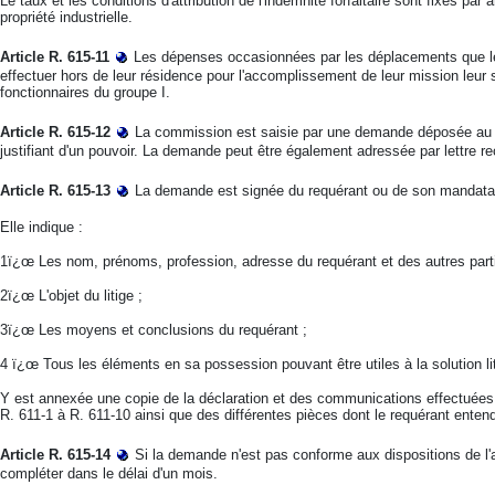
Le taux et les conditions d'attribution de l'indemnité forfaitaire sont fixés par
propriété industrielle.
Article R. 615-11
Les dépenses occasionnées par les déplacements que l
effectuer hors de leur résidence pour l'accomplissement de leur mission leur
fonctionnaires du groupe I.
Article R. 615-12
La commission est saisie par une demande déposée au sec
justifiant d'un pouvoir. La demande peut être également adressée par lettre
Article R. 615-13
La demande est signée du requérant ou de son mandatai
Elle indique :
1ï¿œ Les nom, prénoms, profession, adresse du requérant et des autres part
2ï¿œ L'objet du litige ;
3ï¿œ Les moyens et conclusions du requérant ;
4 ï¿œ Tous les éléments en sa possession pouvant être utiles à la solution li
Y est annexée une copie de la déclaration et des communications effectuées 
R. 611-1 à R. 611-10 ainsi que des différentes pièces dont le requérant entend
Article R. 615-14
Si la demande n'est pas conforme aux dispositions de l'art
compléter dans le délai d'un mois.