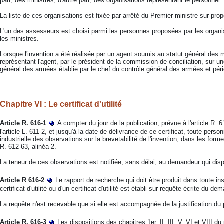
part, des ministres, d'autre part, des organisations représentant le personnel.
La liste de ces organisations est fixée par arrêté du Premier ministre sur prop
L'un des assesseurs est choisi parmi les personnes proposées par les organis
les ministres.
Lorsque l'invention a été réalisée par un agent soumis au statut général des mi
représentant l'agent, par le président de la commission de conciliation, sur u
général des armées établie par le chef du contrôle général des armées et pér
Chapitre VI : Le certificat d'utilité
Article R. 616-1
A compter du jour de la publication, prévue à l'article R. 
l'article L. 611-2, et jusqu'à la date de délivrance de ce certificat, toute person
industrielle des observations sur la brevetabilité de l'invention, dans les for
R. 612-63, alinéa 2.
La teneur de ces observations est notifiée, sans délai, au demandeur qui disp
Article R 616-2
Le rapport de recherche qui doit être produit dans toute i
certificat d'utilité ou d'un certificat d'utilité est établi sur requête écrite du de
La requête n'est recevable que si elle est accompagnée de la justification du
Article R. 616-3
Les dispositions des chapitres 1er, II, III, V, VI et VIII d