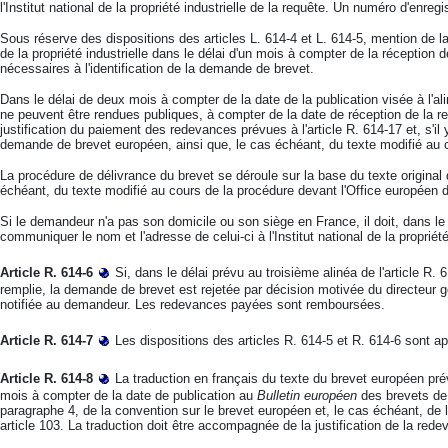
l'Institut national de la propriété industrielle de la requête. Un numéro d'enregi
Sous réserve des dispositions des articles L. 614-4 et L. 614-5, mention de l
de la propriété industrielle dans le délai d'un mois à compter de la réception 
nécessaires à l'identification de la demande de brevet.
Dans le délai de deux mois à compter de la date de la publication visée à l'
ne peuvent être rendues publiques, à compter de la date de réception de la re
justification du paiement des redevances prévues à l'article R. 614-17 et, s'il y
demande de brevet européen, ainsi que, le cas échéant, du texte modifié au c
La procédure de délivrance du brevet se déroule sur la base du texte original
échéant, du texte modifié au cours de la procédure devant l'Office européen 
Si le demandeur n'a pas son domicile ou son siège en France, il doit, dans l
communiquer le nom et l'adresse de celui-ci à l'Institut national de la propriété 
Article R. 614-6
Si, dans le délai prévu au troisième alinéa de l'article R. 
remplie, la demande de brevet est rejetée par décision motivée du directeur géné
notifiée au demandeur. Les redevances payées sont remboursées.
Article R. 614-7
Les dispositions des articles R. 614-5 et R. 614-6 sont ap
Article R. 614-8
La traduction en français du texte du brevet européen prévu
mois à compter de la date de publication au
Bulletin européen
des brevets de l
paragraphe 4, de la convention sur le brevet européen et, le cas échéant, de 
article 103. La traduction doit être accompagnée de la justification de la rede