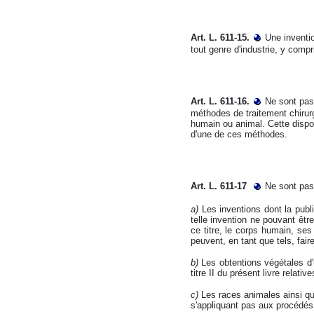
Art. L. 611-15.
Une inventio
tout genre d'industrie, y compri
Art. L. 611-16.
Ne sont pas 
méthodes de traitement chirur
humain ou animal. Cette dispo
d'une de ces méthodes.
Art. L. 611-17
Ne sont pas
a)
Les inventions dont la publ
telle invention ne pouvant être
ce titre, le corps humain, ses
peuvent, en tant que tels, fair
b)
Les obtentions végétales d'u
titre II du présent livre relati
c)
Les races animales ainsi qu
s'appliquant pas aux procédés