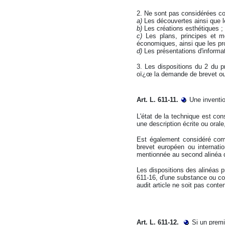
2. Ne sont pas considérées co
a)
Les découvertes ainsi que l
b)
Les créations esthétiques ;
c)
Les plans, principes et m
économiques, ainsi que les pr
d)
Les présentations d'informa
3. Les dispositions du 2 du p
oï¿œ la demande de brevet ou 
Art. L. 611-11.
Une inventio
L'état de la technique est co
une description écrite ou oral
Est également considéré com
brevet européen ou internatio
mentionnée au second alinéa du
Les dispositions des alinéas p
611-16, d'une substance ou com
audit article ne soit pas conte
Art. L. 611-12.
Si un premi