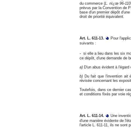
du commerce (
L. nï¿œ 96-1106
prévus par la Convention de P
base d'un premier dépôt d'une
droit de priorité équivalent.
Art. L. 611-13.
Pour l'appli
suivants :
-
si elle a lieu dans les six 
ce dépôt, d'une demande de brev
a)
D'un abus évident à l'égard 
b)
Du fait que l'invention ait
révisée concernant les exposi
Toutefois, dans ce dernier cas,
et conditions fixés par voie ré
Art. L. 611-14.
Une inventi
d'une manière évidente de l'ét
l'article L. 611-11, ils ne sont