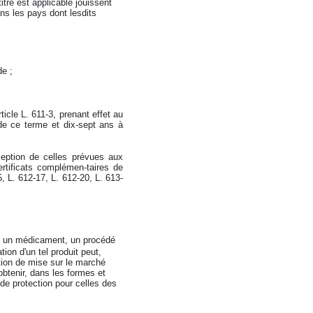
itre est applicable jouissent
ans les pays dont lesdits
de ;
icle L. 611-3, prenant effet au
de ce terme et dix-sept ans à
xception de celles prévues aux
ertificats complémen-taires de
5, L. 612-17, L. 612-20, L. 613-
jet un médicament, un procédé
ion d'un tel produit peut,
ation de mise sur le marché
btenir, dans les formes et
 de protection pour celles des