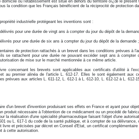
le domicile ou l'établissement est situé en dehors du territoire oï¿œ le présent t
ous la condition que les Français bénéficient de la réciprocité de protection d
.
propriété industrielle protégeant les inventions sont :
 délivrés pour une durée de vingt ans à compter du jour du dépôt de la deman
, délivrés pour une durée de six ans à compter du jour du dépôt de la demande ;
taires de protection rattachés à un brevet dans les conditions prévues à l'art
 ils se rattachent pour une durée ne pouvant excéder sept ans à compter 
'autorisation de mise sur le marché mentionnée à ce même article.
ivre concernant les brevets sont applicables aux certificats d'utilité à l'e
 et au premier alinéa de l'article L. 612-17. Elles le sont également aux c
les prévues aux articles L. 611-12, L. 612-1 à L. 612-10, L. 612-12 à L. 612-1
aire d'un brevet d'invention produisant ses effets en France et ayant pour ob
n produit nécessaire à l'obtention de ce médicament ou un procédé de fabricat
our la réalisation d'une spécialité pharmaceutique faisant l'objet d'une autoris
01 ou L. 617-1 du code de la santé publique, et à compter de sa délivrance, o
t livre et précisées par décret en Conseil d'Etat, un certificat complémentaire
t à cette autorisation.