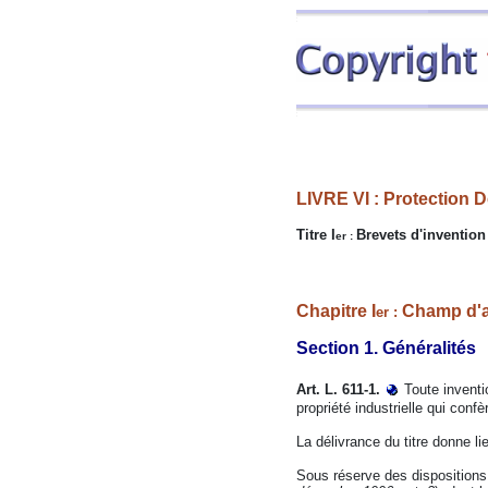
LIVRE VI : Protection
Titre I
Brevets d'invention
er :
Chapitre I
Champ d'a
er :
Section 1. Généralités
Art. L. 611-1.
Toute inventio
propriété industrielle qui confè
La délivrance du titre donne lie
Sous réserve des dispositions 