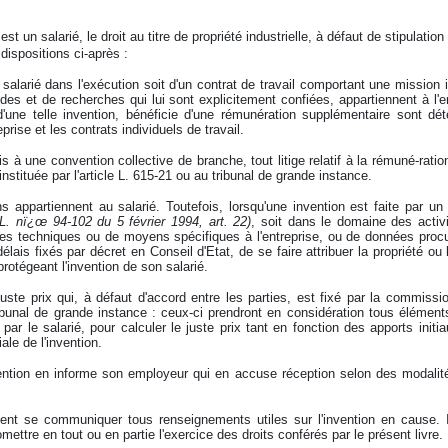
 est un salarié, le droit au titre de propriété industrielle, à défaut de stipulatio
 dispositions ci-après :
e salarié dans l'exécution soit d'un contrat de travail comportant une mission
tudes et de recherches qui lui sont explicitement confiées, appartiennent à l
 d'une telle invention, bénéficie d'une rémunération supplémentaire sont d
prise et les contrats individuels de travail.
s à une convention collective de branche, tout litige relatif à la rémuné-rat
nstituée par l'article L. 615-21 ou au tribunal de grande instance.
s appartiennent au salarié. Toutefois, lorsqu'une invention est faite par un
(L. nï¿œ 94-102 du 5 février 1994, art. 22)
, soit dans le domaine des activit
 des techniques ou de moyens spécifiques à l'entreprise, ou de données procur
élais fixés par décret en Conseil d'Etat, de se faire attribuer la propriété ou
rotégeant l'invention de son salarié.
juste prix qui, à défaut d'accord entre les parties, est fixé par la commissio
tribunal de grande instance : ceux-ci prendront en considération tous éléments
ar le salarié, pour calculer le juste prix tant en fonction des apports initia
iale de l'invention.
vention en informe son employeur qui en accuse réception selon des modalité
vent se communiquer tous renseignements utiles sur l'invention en cause. I
ettre en tout ou en partie l'exercice des droits conférés par le présent livre.