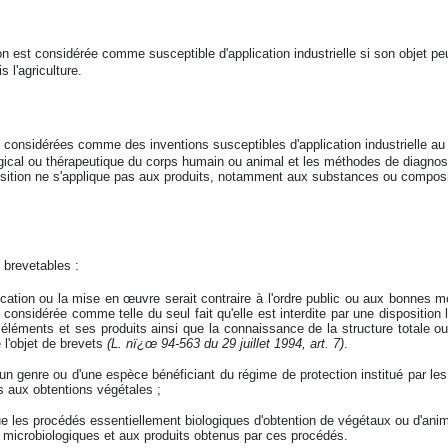
n est considérée comme susceptible d'application industrielle si son objet peu
s l'agriculture.
considérées comme des inventions susceptibles d'application industrielle au s
gical ou thérapeutique du corps humain ou animal et les méthodes de diagnos
sition ne s'applique pas aux produits, notamment aux substances ou composi
 brevetables :
ication ou la mise en œuvre serait contraire à l'ordre public ou aux bonnes 
 considérée comme telle du seul fait qu'elle est interdite par une disposition 
 éléments et ses produits ainsi que la connaissance de la structure totale o
e l'objet de brevets
(L. nï¿œ 94-563 du 29 juillet 1994, art. 7)
.
n genre ou d'une espèce bénéficiant du régime de protection institué par les 
ves aux obtentions végétales ;
e les procédés essentiellement biologiques d'obtention de végétaux ou d'anim
 microbiologiques et aux produits obtenus par ces procédés.