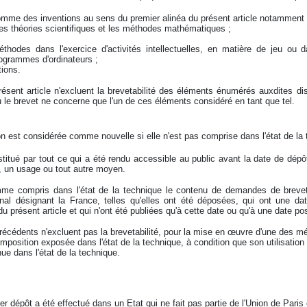
mme des inventions au sens du premier alinéa du présent article notamment 
es théories scientifiques et les méthodes mathématiques ;
éthodes dans l'exercice d'activités intellectuelles, en matière de jeu ou 
ogrammes d'ordinateurs ;
tions.
résent article n'excluent la brevetabilité des éléments énumérés auxdites d
le brevet ne concerne que l'un de ces éléments considéré en tant que tel.
n est considérée comme nouvelle si elle n'est pas comprise dans l'état de la 
nstitué par tout ce qui a été rendu accessible au public avant la date de dép
e, un usage ou tout autre moyen.
me compris dans l'état de la technique le contenu de demandes de breve
nal désignant la France, telles qu'elles ont été déposées, qui ont une da
 présent article et qui n'ont été publiées qu'à cette date ou qu'à une date pos
récédents n'excluent pas la brevetabilité, pour la mise en œuvre d'une des mét
position exposée dans l'état de la technique, à condition que son utilisatio
nue dans l'état de la technique.
er dépôt a été effectué dans un Etat qui ne fait pas partie de l'Union de Paris