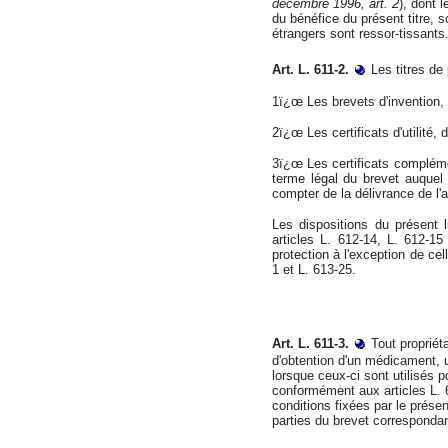
décembre 1996, art. 2
), dont 
du bénéfice du présent titre, s
étrangers sont ressor-tissants
Art. L. 611-2.
Les titres de 
1ï¿œ Les brevets d'invention,
2ï¿œ Les certificats d'utilité
3ï¿œ Les certificats complémen
terme légal du brevet auquel
compter de la délivrance de l
Les dispositions du présent l
articles L. 612-14, L. 612-15
protection à l'exception de cel
1 et L. 613-25.
Art. L. 611-3.
Tout propriét
d'obtention d'un médicament, u
lorsque ceux-ci sont utilisés p
conformément aux articles L. 6
conditions fixées par le présen
parties du brevet correspondan