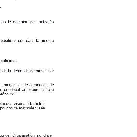
:
dans le domaine des activités
ispositions que dans la mesure
technique.
ôt de la demande de brevet par
t français et de demandes de
te de dépôt antérieure à celle
térieure.
hodes visées à l'article L.
n pour toute méthode visée
 ou de l'Organisation mondiale