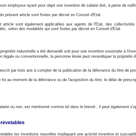
 son employeur ayant pour objet une invention de salarié doit, à peine de nullit
du présent article sont fixées par décret en Conseil d'Etat.
t article sont également applicables aux agents de l'Etat, des collectivités
lic, selon des modalités qui sont fixées par décret en Conseil d'Etat.
e propriété industrielle a été demandé soit pour une invention soustraite à l'in
ion légale ou conventionnelle, la personne lésée peut revendiquer la propriété 
scrit par trois ans à compter de la publication de la délivrance du titre de prop
oi au moment de la délivrance ou de l'acquisition du titre, le délai de prescri
.
salarié ou non, est mentionné comme tel dans le brevet ; il peut également s'
brevetables
etables les inventions nouvelles impliquant une activité inventive et susceptibl