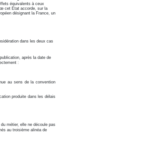
 effets équivalents à ceux
œ cet Etat accorde, sur la
ropéen désignant la France, un
considération dans les deux cas
 publication, après la date de
rectement :
onnue au sens de la convention
ication produite dans les délais
du métier, elle ne découle pas
nés au troisième alinéa de