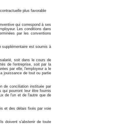
n contractuelle plus favorable
 inventive qui correspond à ses
'employeur. Les conditions dans
éterminées par les conventions
ion supplémentaire est soumis à
 salarié, soit dans le cours de
és de l'entreprise, soit par la
ées par elle, l'employeur a le
 la jouissance de tout ou partie
n de conciliation instituée par
 qui pourront leur être fournis
ux de l'un et de l'autre que de
s et des délais fixés par voie
ls doivent s'abstenir de toute