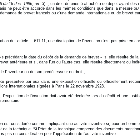
 du 18 déc. 1996, art. 3
) -, un droit de priorité attaché à ce dépôt ayant des
aris ne peut être accordé dans les mêmes conditions que dans la mesure oï¿
 demande de brevet français ou d'une demande internationale ou de brevet eu
cation de l'article L. 611-11, une divulgation de l'invention n'est pas prise en 
-
mois précédant la date du dépôt de la demande de brevet
si elle résulte de la
et antérieure et si, dans l'un ou l'autre cas, elle résulte directement ou indi
de l'inventeur ou de son prédécesseur en droit ;
 été présentée par eux dans une exposition officielle ou officiellement rec
tions internationales signées à Paris le 22 novembre 1928.
 l'exposition de l'invention doit avoir été déclarée lors du dépôt et une justif
glementaire.
on est considérée comme impliquant une activité inventive si, pour un homme 
at de la technique. Si l'état de la technique comprend des documents mention
 pas pris en considération pour l'appréciation de l'activité inventive.