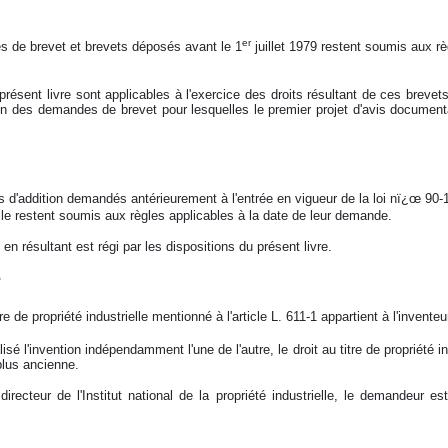
er
 de brevet et brevets déposés avant le 1
juillet 1979 restent soumis aux rè
 présent livre sont applicables à l'exercice des droits résultant de ces breve
tion des demandes de brevet pour lesquelles le premier projet d'avis documenta
ts d'addition demandés antérieurement à l'entrée en vigueur de la loi nï¿œ 9
ielle restent soumis aux règles applicables à la date de leur demande.
 en résultant est régi par les dispositions du présent livre.
e
tre de propriété industrielle mentionné à l'article L. 611-1 appartient à l'invent
sé l'invention indépendamment l'une de l'autre, le droit au titre de propriété in
 plus ancienne.
recteur de l'Institut national de la propriété industrielle, le demandeur est