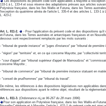
Les dispositions du présent code sont applicables à Mayotte à l'exception du
133-1 à L. 133-4 et sous réserve des adaptations prévues aux articles suivan
Polynésie française, dans les îles Wallis et Futuna, dans les Terres australe
l'exception du quatrième alinéa de l'article L. 335-4 et des articles L. 133-1 à 
L. 423-2.
Art. L. 811-2.
- Pour l'application du présent code et des dispositions qu'il
et-Futuna, dans les Terres australes et antarctiques françaises et en Nouvel
dessous sont respectivement remplacés par les mots suivants :
- "tribunal de grande instance" et "juges d'instance" par "tribunal de première 
- "région" par "territoire" et, en ce qui concerne Mayotte, par "collectivité territ
- "cour d'appel" par "tribunal supérieur d'appel de Mamoudzou" et "commissaire 
concerne Mayotte ;
- "tribunal de commerce" par "tribunal de première instance statuant en mati
- "conseil de prud'hommes" par "tribunal du travail".
De même, les références à des dispositions législatives non applicables dans 
références aux dispositions ayant le même objet, résultant de la réglementatio
Art. L. 811-3.
(
Ordonnance nï¿œ 96-267 du 28 mars 1996
)
Pour son application en Polynésie française, dans les îles Wallis-et-Futuna
Nouvelle-Calédonie et à Mayotte, l'article L. 621-1 du présent code est ainsi r