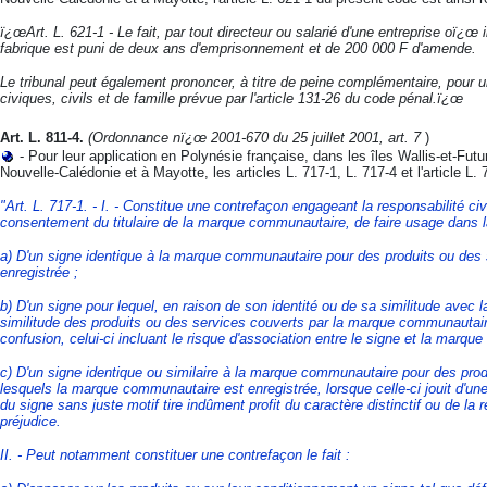
ï¿œArt. L. 621-1 - Le fait, par tout directeur ou salarié d'une entreprise oï¿œ 
fabrique est puni de deux ans d'emprisonnement et de 200 000 F d'amende.
Le tribunal peut également prononcer, à titre de peine complémentaire, pour un
civiques, civils et de famille prévue par l'article 131-26 du code pénal.ï¿œ
Art. L. 811-4.
(Ordonnance nï¿œ 2001-670 du 25 juillet 2001, art. 7
)
- Pour leur application en Polynésie française, dans les îles Wallis-et-Futu
Nouvelle-Calédonie et à Mayotte, les articles L. 717-1, L. 717-4 et l'article L.
"Art. L. 717-1. - I. - Constitue une contrefaçon engageant la responsabilité civ
consentement du titulaire de la marque communautaire, de faire usage dans la
a) D'un signe identique à la marque communautaire pour des produits ou des s
enregistrée ;
b) D'un signe pour lequel, en raison de son identité ou de sa similitude avec 
similitude des produits ou des services couverts par la marque communautaire e
confusion, celui-ci incluant le risque d'association entre le signe et la marque 
c) D'un signe identique ou similaire à la marque communautaire pour des prod
lesquels la marque communautaire est enregistrée, lorsque celle-ci jouit d
du signe sans juste motif tire indûment profit du caractère distinctif ou de 
préjudice.
II. - Peut notamment constituer une contrefaçon le fait :