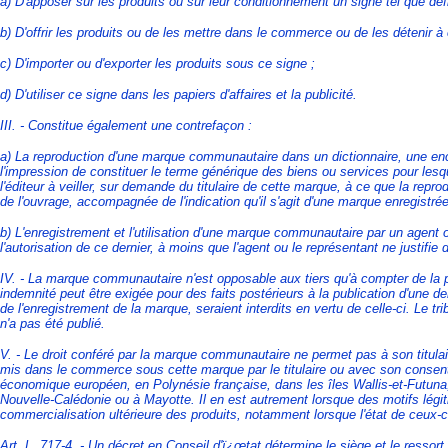
a) D'apposer sur les produits ou sur leur conditionnement un signe tel que défi
b) D'offrir les produits ou de les mettre dans le commerce ou de les détenir à 
c) D'importer ou d'exporter les produits sous ce signe ;
d) D'utiliser ce signe dans les papiers d'affaires et la publicité.
III. - Constitue également une contrefaçon :
a) La reproduction d'une marque communautaire dans un dictionnaire, une enc
l'impression de constituer le terme générique des biens ou services pour les
l'éditeur à veiller, sur demande du titulaire de cette marque, à ce que la reprodu
de l'ouvrage, accompagnée de l'indication qu'il s'agit d'une marque enregistrée
b) L'enregistrement et l'utilisation d'une marque communautaire par un agent ou
l'autorisation de ce dernier, à moins que l'agent ou le représentant ne justifi
IV. - La marque communautaire n'est opposable aux tiers qu'à compter de la pu
indemnité peut être exigée pour des faits postérieurs à la publication d'une
de l'enregistrement de la marque, seraient interdits en vertu de celle-ci. Le tr
n'a pas été publié.
V. - Le droit conféré par la marque communautaire ne permet pas à son titulaire
mis dans le commerce sous cette marque par le titulaire ou avec son cons
économique européen, en Polynésie française, dans les îles Wallis-et-Futuna,
Nouvelle-Calédonie ou à Mayotte. Il en est autrement lorsque des motifs légitim
commercialisation ultérieure des produits, notamment lorsque l'état de ceux-
Art. L. 717-4. - Un décret en Conseil d'ï¿œtat détermine le siège et le ressort