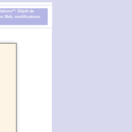
éations**. Dépôt de
ites Web, modifications.