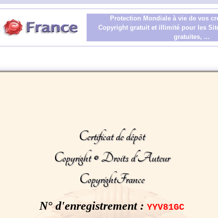
Protection Mondiale à vie de vos cr
Copyright gratuit et illimité pour les S
gratuites, ...
Certificat de dépôt
Copyright © Droits d'Auteur
CopyrightFrance
N° d'enregistrement :
YYV81GC