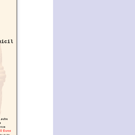
micil
n