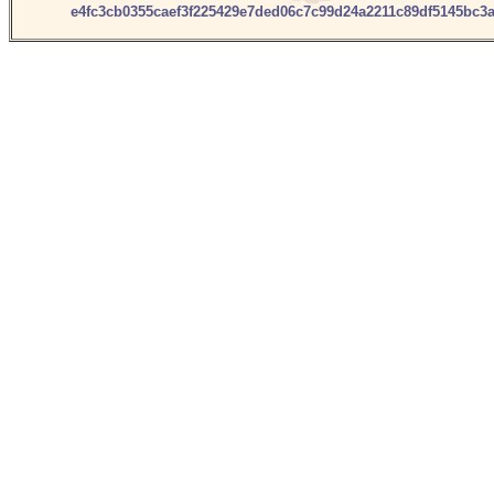
e4fc3cb0355caef3f225429e7ded06c7c99d24a2211c89df5145bc3