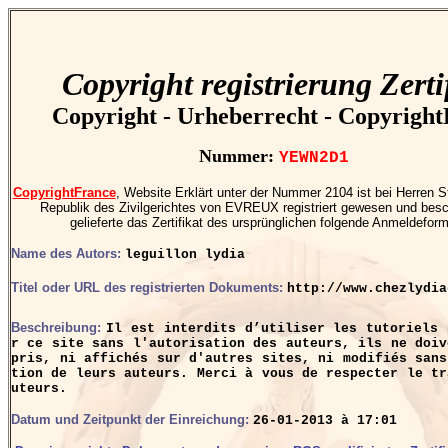
Copyright registrierung Zerti
Copyright - Urheberrecht - Copyrigh
Nummer:
YEWN2D1
CopyrightFrance
, Website Erklärt unter der Nummer 2104 ist bei Herren S
Republik des Zivilgerichtes von EVREUX registriert gewesen und besch
gelieferte das Zertifikat des ursprünglichen folgende Anmeldeform
Name des Autors:
leguillon lydia
Titel oder URL des registrierten Dokuments:
http://www.chezlydia
Beschreibung:
Il est interdits d’utiliser les tutoriels 
r ce site sans l'autorisation des auteurs, ils ne doiv
pris, ni affichés sur d'autres sites, ni modifiés sans
tion de leurs auteurs. Merci à vous de respecter le tr
uteurs.
Datum und Zeitpunkt der Einreichung:
26-01-2013 à 17:01