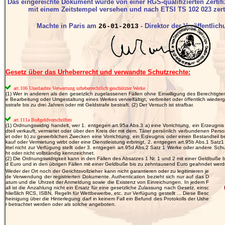
Das eingereichte Dokument wurde von einer RGS-qualifizierten Zertifi
mit einem Zeitstempel versehen und nach ETSI TS 102 023 zertif
Machte in Paris am
- Direktor der Veröffentlich
26-01-2013
Gesetz über das Urheberrecht und verwandte Schutzrechte:
art.106 Unerlaubte Verwertung urheberrechtlich geschützter Werke
(1) Wer in anderen als den gesetzlich zugelassenen Fällen ohne Einwilligung des Berechtigte
e Bearbeitung oder Umgestaltung eines Werkes vervielfältigt, verbreitet oder öffentlich wiedergib
sstrafe bis zu drei Jahren oder mit Geldstrafe bestraft. (2) Der Versuch ist strafbar.
art.111a Bußgeldvorschriften
(1) Ordnungswidrig handelt, wer 1. entgegen art.95a Abs.3 a) eine Vorrichtung, ein Erzeugni
dteil verkauft, vermietet oder über den Kreis der mit dem. Täter persönlich verbundenen Perso
et oder b) zu gewerblichen Zwecken eine Vorrichtung, ein Erzeugnis oder einen Bestandteil bes
kauf oder Vermietung wirbt oder eine Dienstleistung erbringt, 2. entgegen art.95b Abs.1 Satz
ittel nicht zur Verfügung stellt oder 3. entgegen art.95d Abs.2 Satz 1 Werke oder andere Sc
ht oder nicht vollständig kennzeichnet.
(2) Die Ordnungswidrigkeit kann in den Fällen des Absatzes 1 Nr. 1 und 2 mit einer Geldbuße b
d Euro und in den übrigen Fällen mit einer Geldbuße bis zu zehntausend Euro geahndet werd
Weder der Ort noch der Gerichtsvollzieher kann nicht garantieren oder zu legitimieren je
de Verwendung der registrierten Dokumente. Authentication bezieht sich nur auf das D
atum und die Uhrzeit der Anmeldung sowie die Existenz von Einreichungen. In jedem F
all ist die Anzahlung nicht ein Ersatz für eine gesetzliche Zulassung nach Gesetz, einsc
hließlich RCS, ISBN, Regeln für Wettbewerbe, etc. zur Verfügung gestellt ... Diese Besc
heinigung über die Hinterlegung darf in keinem Fall ein Befund des Protokolls der Ushe
r betrachtet werden oder als solche angeboten.