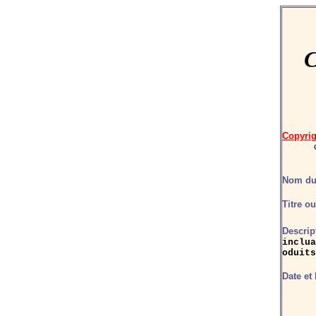
C
Copyri
Nom du
Titre o
Descrip
inclua
oduits
Date et