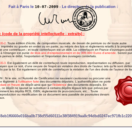
Fait à Paris le
- Le directeur de la publication :
10-07-2009
 (code de la propriété intellectuelle - extraits) :
35-2.
Toute édition d'écrits, de composition musicale, de dessin de peinture ou de toute autre
 imprimée ou gravée en entier ou en partie, au mépris des lois et règlements relatifs à la propriét
st une contrefaçon ; et toute contrefaçon est un délit. La contrefaçon en France d'ouvrages publ
à l'étranger est punie
de trois ans d'emprisonnement et de 300.000 Euros d'amende
. Seront pu
peines le débit, l'exportation et l'importation des ouvrages contrefaits.
35-3.
Est également un délit de contrefaçon toute reproduction, représentation ou diffusion, par
en que ce soit, d'une oeuvre de l'esprit en violation des droits de l'auteur, tels qu'ils sont défini
 par la loi. Est également un délit de contrefaçon la violation de l'un des droits de l'auteur de log
: Ni le site, ni l'Autorité de Certification ne sauraient cautionner ou procurer une
 légitimité à
l'utilisation faite
des documents déposés. L'authentification ne porte
 date et l'heure
de dépôt ainsi que sur
l'existence
des documents déposés. En
 ce dépôt ne saurait se substituer à certains dépôts légaux tels que prévus par
tamment les dépôts RCS, ISBN, règlements de jeux-concours, etc... Toute
 reproduction ou modification de ce document sera passible de poursuites devant
aux.
8eb1f6660e016ba0b738d55d60111e38f384919aa8c94dbd0247ec971fb1c220