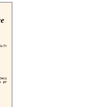
ce
 le Pr
Ceci
s pr