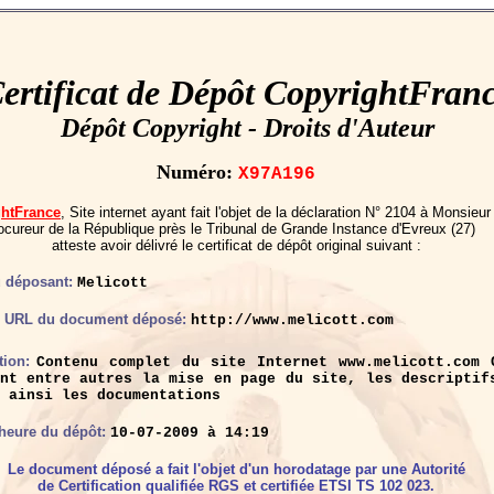
ertificat de Dépôt CopyrightFran
Dépôt Copyright - Droits d'Auteur
Numéro:
X97A196
ghtFrance
, Site internet ayant fait l'objet de la déclaration N° 2104 à Monsieur
ocureur de la République près le Tribunal de Grande Instance d'Evreux (27)
atteste avoir délivré le certificat de dépôt original suivant :
 déposant:
Melicott
u URL du document déposé:
http://www.melicott.com
tion:
Contenu complet du site Internet www.melicott.com 
nt entre autres la mise en page du site, les descriptif
 ainsi les documentations
 heure du dépôt:
10-07-2009 à 14:19
Le document déposé a fait l'objet d'un horodatage par une Autorité
de Certification qualifiée RGS et certifiée ETSI TS 102 023.