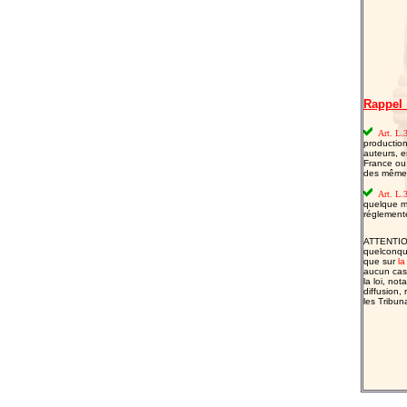
Rappel :
Art. L.3
production
auteurs, e
France ou 
des mêmes 
Art. L.3
quelque moy
réglementés
ATTENTION 
quelconque
que sur
la
aucun cas,
la loi, no
diffusion,
les Tribun