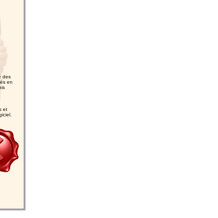
é des
iés en
nis
s et
iciel.