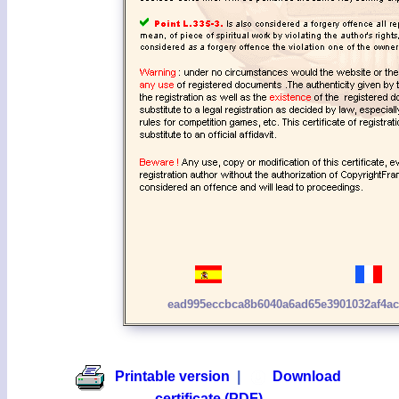
ead995eccbca8b6040a6ad65e3901032af4a
Printable version
|
Download
certificate (PDF)