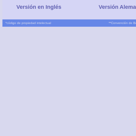
Versión en Inglés
Versión Alem
*
código de propiedad intelectual
**
Convención de B