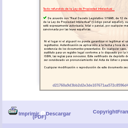
d21760a9d3bb2d2e3de107671aa572c8596d4
CopyrightFra
Imprimir
Descargar
(PDF)
|