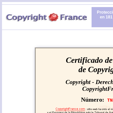
Protecci
en 181
Certificado de
de Copyri
Copyright - Derech
CopyrightF
Número:
TN