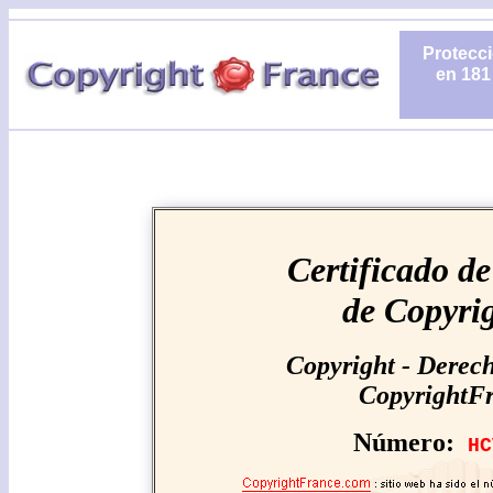
Protecci
en 181
Certificado de
de Copyri
Copyright - Derech
CopyrightF
Número:
HC