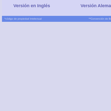
Versión en Inglés
Versión Alem
*
código de propiedad intelectual
**
Convención de B