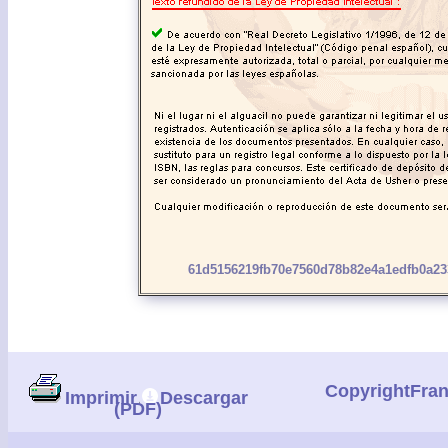
61d5156219fb70e7560d78b82e4a1edfb0a23
CopyrightFra
Imprimir
Descargar
(PDF)
|