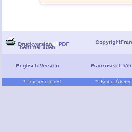
CopyrightFra
Druckversion
PDF
herunterladen
|
Englisch-Version
Französisch-Ver
*
Urheberrechte ©
**
Berner Überein