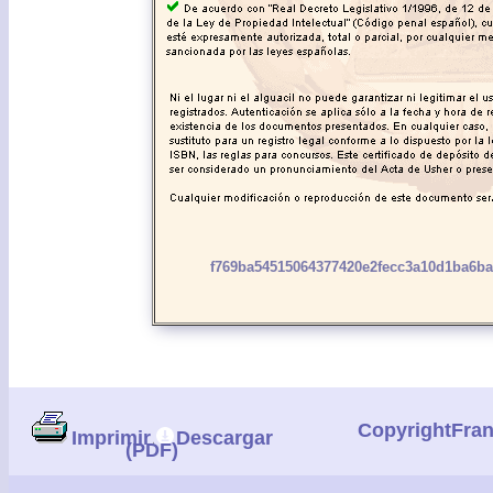
f769ba54515064377420e2fecc3a10d1ba6ba
CopyrightFra
Imprimir
Descargar
(PDF)
|