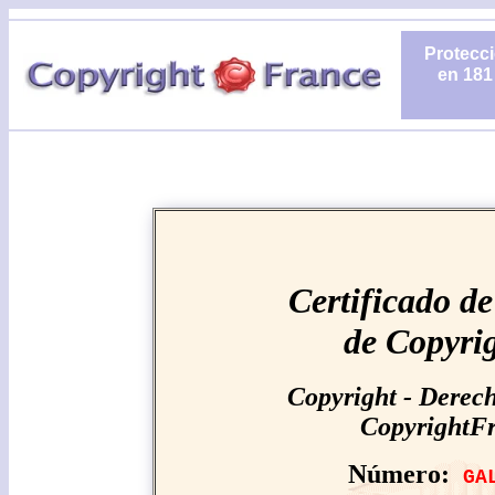
Protecci
en 181
Certificado de
de Copyri
Copyright - Derech
CopyrightF
Número:
GA