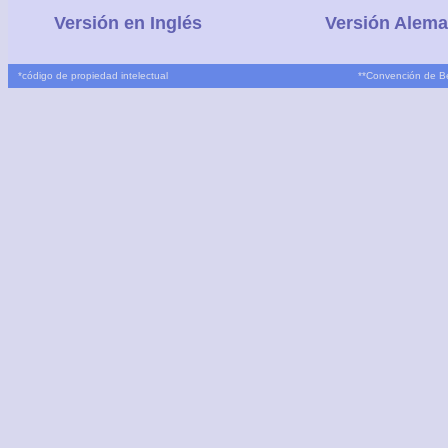
Versión en Inglés
Versión Alem
*
código de propiedad intelectual
**
Convención de B