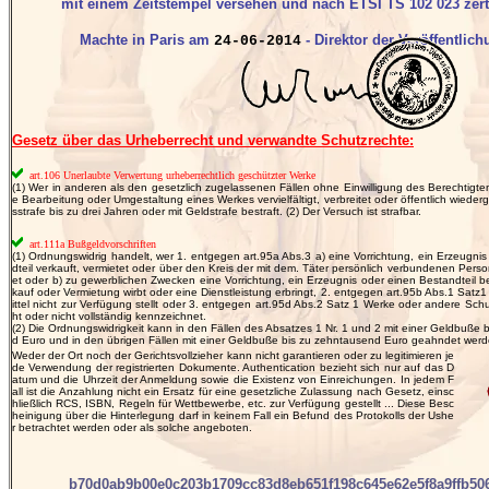
mit einem Zeitstempel versehen und nach ETSI TS 102 023 zertif
Machte in Paris am
- Direktor der Veröffentlich
24-06-2014
Gesetz über das Urheberrecht und verwandte Schutzrechte:
art.106 Unerlaubte Verwertung urheberrechtlich geschützter Werke
(1) Wer in anderen als den gesetzlich zugelassenen Fällen ohne Einwilligung des Berechtigte
e Bearbeitung oder Umgestaltung eines Werkes vervielfältigt, verbreitet oder öffentlich wiedergib
sstrafe bis zu drei Jahren oder mit Geldstrafe bestraft. (2) Der Versuch ist strafbar.
art.111a Bußgeldvorschriften
(1) Ordnungswidrig handelt, wer 1. entgegen art.95a Abs.3 a) eine Vorrichtung, ein Erzeugni
dteil verkauft, vermietet oder über den Kreis der mit dem. Täter persönlich verbundenen Perso
et oder b) zu gewerblichen Zwecken eine Vorrichtung, ein Erzeugnis oder einen Bestandteil bes
kauf oder Vermietung wirbt oder eine Dienstleistung erbringt, 2. entgegen art.95b Abs.1 Satz
ittel nicht zur Verfügung stellt oder 3. entgegen art.95d Abs.2 Satz 1 Werke oder andere Sc
ht oder nicht vollständig kennzeichnet.
(2) Die Ordnungswidrigkeit kann in den Fällen des Absatzes 1 Nr. 1 und 2 mit einer Geldbuße b
d Euro und in den übrigen Fällen mit einer Geldbuße bis zu zehntausend Euro geahndet werd
Weder der Ort noch der Gerichtsvollzieher kann nicht garantieren oder zu legitimieren je
de Verwendung der registrierten Dokumente. Authentication bezieht sich nur auf das D
atum und die Uhrzeit der Anmeldung sowie die Existenz von Einreichungen. In jedem F
all ist die Anzahlung nicht ein Ersatz für eine gesetzliche Zulassung nach Gesetz, einsc
hließlich RCS, ISBN, Regeln für Wettbewerbe, etc. zur Verfügung gestellt ... Diese Besc
heinigung über die Hinterlegung darf in keinem Fall ein Befund des Protokolls der Ushe
r betrachtet werden oder als solche angeboten.
b70d0ab9b00e0c203b1709cc83d8eb651f198c645e62e5f8a9ffb50