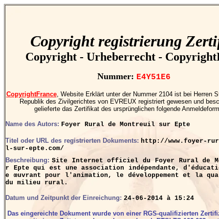
Copyright registrierung Zerti
Copyright - Urheberrecht - Copyrigh
Nummer:
E4Y51E6
CopyrightFrance
, Website Erklärt unter der Nummer 2104 ist bei Herren S
Republik des Zivilgerichtes von EVREUX registriert gewesen und besch
gelieferte das Zertifikat des ursprünglichen folgende Anmeldeform
Name des Autors:
Foyer Rural de Montreuil sur Epte
Titel oder URL des registrierten Dokuments:
http://www.foyer-rur
l-sur-epte.com/
Beschreibung:
Site Internet officiel du Foyer Rural de M
r Epte qui est une association indépendante, d'éducati
e œuvrant pour l'animation, le développement et la qua
du milieu rural.
Datum und Zeitpunkt der Einreichung:
24-06-2014 à 15:24
Das eingereichte Dokument wurde von einer RGS-qualifizierten Zertifi