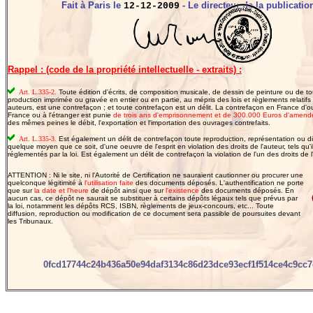
Fait à Paris le
- Le directeur de la publication
12-12-2009
Rappel : (code de la propriété intellectuelle - extraits) :
Art. L.335-2.
Toute édition d'écrits, de composition musicale, de dessin de peinture ou de to
production imprimée ou gravée en entier ou en partie, au mépris des lois et règlements relatifs 
auteurs, est une contrefaçon ; et toute contrefaçon est un délit. La contrefaçon en France d'
France ou à l'étranger est punie
de trois ans d'emprisonnement et de 300.000 Euros d'amend
des mêmes peines le débit, l'exportation et l'importation des ouvrages contrefaits.
Art. L.335-3.
Est également un délit de contrefaçon toute reproduction, représentation ou di
quelque moyen que ce soit, d'une oeuvre de l'esprit en violation des droits de l'auteur, tels qu'il
réglementés par la loi. Est également un délit de contrefaçon la violation de l'un des droits de l'
ATTENTION : Ni le site, ni l'Autorité de Certification ne sauraient cautionner ou procurer une
quelconque légitimité à
l'utilisation faite
des documents déposés. L'authentification ne porte
que sur
la date et l'heure
de dépôt ainsi que sur
l'existence
des documents déposés. En
aucun cas, ce dépôt ne saurait se substituer à certains dépôts légaux tels que prévus par
la loi, notamment les dépôts RCS, ISBN, règlements de jeux-concours, etc... Toute
diffusion, reproduction ou modification de ce document sera passible de poursuites devant
les Tribunaux.
0fcd17744c24b436a50e94daf3134c86d23dce93ecf1f514ce4c9cc