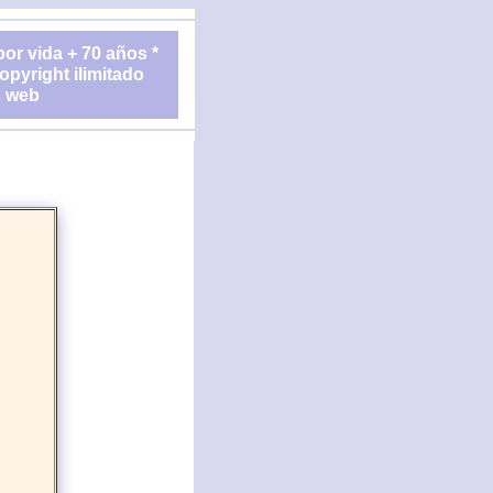
or vida + 70 años *
opyright ilimitado
s web