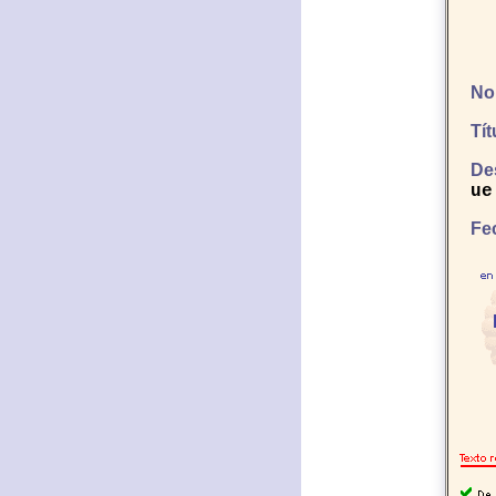
No
Tí
De
ue
Fe