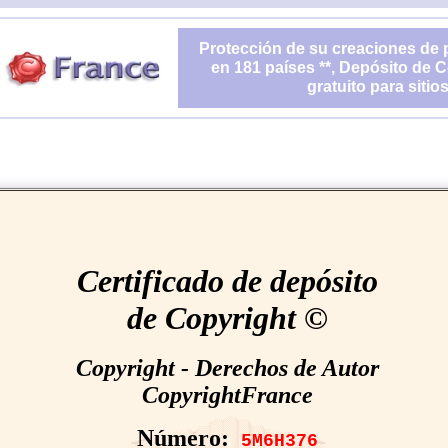
Protección de su creaciones de p
en 181 países **, Depósito de C
gratuito para sitio
Certificado de depósito
de Copyright ©
Copyright - Derechos de Autor
CopyrightFrance
Número:
5M6H376