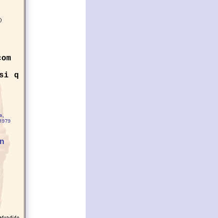
com
si q
ón