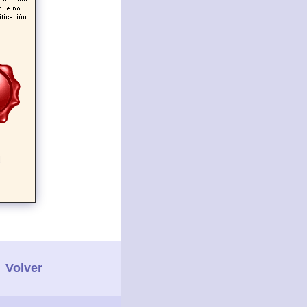
d
Volver