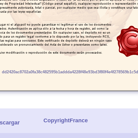
dd2420ac8702a0fa38c482595b1addda4228f48e93bd3f80f4e4f278569b1c5
CopyrightFrance
scargar