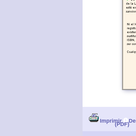
Imprimir
De
(PDF)
|