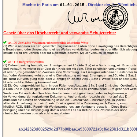
Machte in Paris am
- Direktor der Veröffentlich
01-01-2015
Gesetz über das Urheberrecht und verwandte Schutzrechte:
art.106 Unerlaubte Verwertung urheberrechtlich geschützter Werke
(1) Wer in anderen als den gesetzlich zugelassenen Fällen ohne Einwilligung des Berechtigte
e Bearbeitung oder Umgestaltung eines Werkes vervielfältigt, verbreitet oder öffentlich wiedergib
sstrafe bis zu drei Jahren oder mit Geldstrafe bestraft. (2) Der Versuch ist strafbar.
art.111a Bußgeldvorschriften
(1) Ordnungswidrig handelt, wer 1. entgegen art.95a Abs.3 a) eine Vorrichtung, ein Erzeugni
dteil verkauft, vermietet oder über den Kreis der mit dem. Täter persönlich verbundenen Perso
et oder b) zu gewerblichen Zwecken eine Vorrichtung, ein Erzeugnis oder einen Bestandteil bes
kauf oder Vermietung wirbt oder eine Dienstleistung erbringt, 2. entgegen art.95b Abs.1 Satz
ittel nicht zur Verfügung stellt oder 3. entgegen art.95d Abs.2 Satz 1 Werke oder andere Sc
ht oder nicht vollständig kennzeichnet.
(2) Die Ordnungswidrigkeit kann in den Fällen des Absatzes 1 Nr. 1 und 2 mit einer Geldbuße b
d Euro und in den übrigen Fällen mit einer Geldbuße bis zu zehntausend Euro geahndet werd
Weder der Ort noch der Gerichtsvollzieher kann nicht garantieren oder zu legitimieren je
de Verwendung der registrierten Dokumente. Authentication bezieht sich nur auf das D
atum und die Uhrzeit der Anmeldung sowie die Existenz von Einreichungen. In jedem F
all ist die Anzahlung nicht ein Ersatz für eine gesetzliche Zulassung nach Gesetz, einsc
hließlich RCS, ISBN, Regeln für Wettbewerbe, etc. zur Verfügung gestellt ... Diese Besc
heinigung über die Hinterlegung darf in keinem Fall ein Befund des Protokolls der Ushe
r betrachtet werden oder als solche angeboten.
ab142323d802529d2d77b00bae1e93690721a9cf6d23b1d311b389f