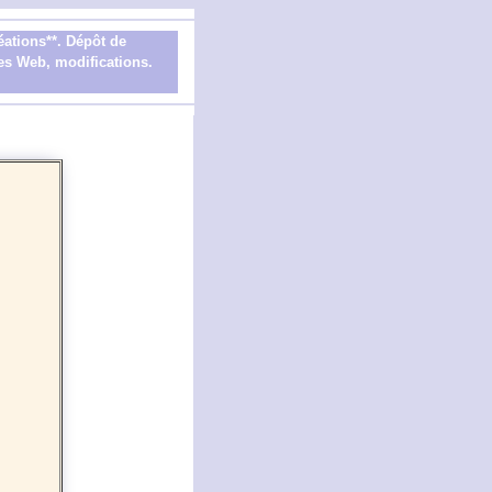
éations**. Dépôt de
ites Web, modifications.