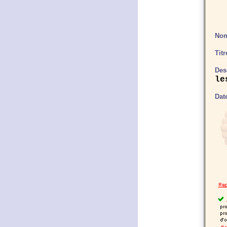
Nom
Tit
Des
le
Dat