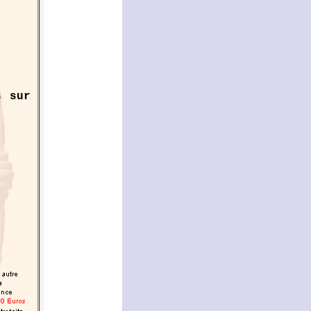
s sur
n