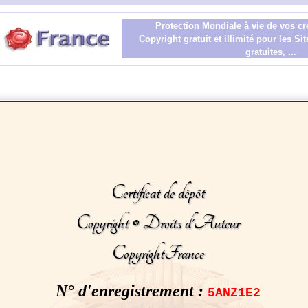
Protection Mondiale à vie de vos cr
Copyright gratuit et illimité pour les S
gratuites, ...
Certificat de dépôt
Copyright © Droits d'Auteur
CopyrightFrance
N° d'enregistrement :
5ANZ1E2