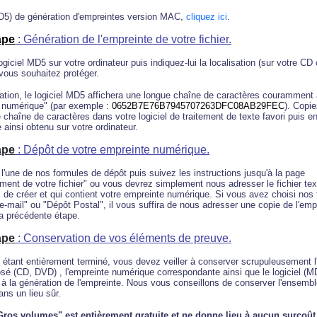
MD5) de génération d'empreintes version MAC,
cliquez ici
.
ape
: Génération de l'empreinte de votre fichier.
ogiciel MD5 sur votre ordinateur puis indiquez-lui la localisation (sur votre C
 vous souhaitez protéger.
ation, le logiciel MD5 affichera une longue chaîne de caractères couramment
 numérique" (par exemple :
0652B7E76B7945707263DFC08AB29FEC
). Copie
e chaîne de caractères dans votre logiciel de traitement de texte favori puis en
e ainsi obtenu sur votre ordinateur.
ape
: Dépôt de votre empreinte numérique.
l'une de nos formules de dépôt puis suivez les instructions jusqu'à la page
ment de votre fichier" ou vous devrez simplement nous adresser le fichier te
de créer et qui contient votre empreinte numérique. Si vous avez choisi nos
e-mail" ou "Dépôt Postal", il vous suffira de nous adresser une copie de l'emp
a précédente étape.
ape
: Conservation de vos éléments de preuve.
 étant entièrement terminé, vous devez veiller à conserver scrupuleusement l'
osé (CD, DVD) , l'empreinte numérique correspondante ainsi que le logiciel (
 à la génération de l'empreinte. Nous vous conseillons de conserver l'ensemb
ns un lieu sûr.
Gros volumes" est entièrement gratuite et ne donne lieu à aucun surcoût