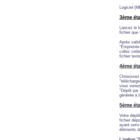
Logiciel (
3ème ét
Lancez le l
fichier que
Après valid
"Empreinte
collez cett
fichier text
4ème ét
Choisissez 
"télécharge
vous venez 
"Dépôt par 
générée à l
5ème ét
Votre dépôt
fichier dép
ayant servi
éléments da
L'option "