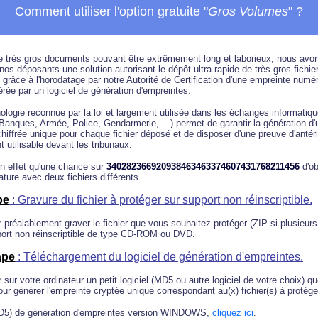
Comment utiliser l'option gratuite "
Gros Volumes
" ?
e très gros documents pouvant être extrêmement long et laborieux, nous avon
nos déposants une solution autorisant le dépôt ultra-rapide de très gros fichie
grâce à l'horodatage par notre Autorité de Certification d'une empreinte numé
rée par un logiciel de génération d'empreintes.
ologie reconnue par la loi et largement utilisée dans les échanges informatiqu
Banques, Armée, Police, Gendarmerie, ...) permet de garantir la génération d'
hiffrée unique pour chaque fichier déposé et de disposer d'une preuve d'antéri
t utilisable devant les tribunaux.
 en effet qu'une chance sur
340282366920938463463374607431768211456
d'ob
ure avec deux fichiers différents.
pe
: Gravure du fichier à protéger sur support non réinscriptible.
préalablement graver le fichier que vous souhaitez protéger (ZIP si plusieurs 
port non réinscriptible de type CD-ROM ou DVD.
ape
: Téléchargement du logiciel de génération d'empreintes.
 sur votre ordinateur un petit logiciel (MD5 ou autre logiciel de votre choix) q
pour générer l'empreinte cryptée unique correspondant au(x) fichier(s) à protége
MD5) de génération d'empreintes version WINDOWS,
cliquez ici
.