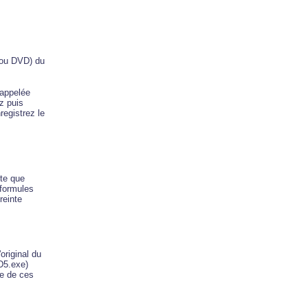
D ou DVD) du
 appelée
z puis
registrez le
xte que
 formules
reinte
original du
MD5.exe)
le de ces
.