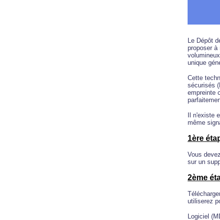
Le Dépôt d
proposer à 
volumineux 
unique géné
Cette techn
sécurisés (
empreinte c
parfaitemen
Il n'existe
même signat
1ère éta
Vous devez 
sur un sup
2ème ét
Télécharger
utiliserez 
Logiciel (