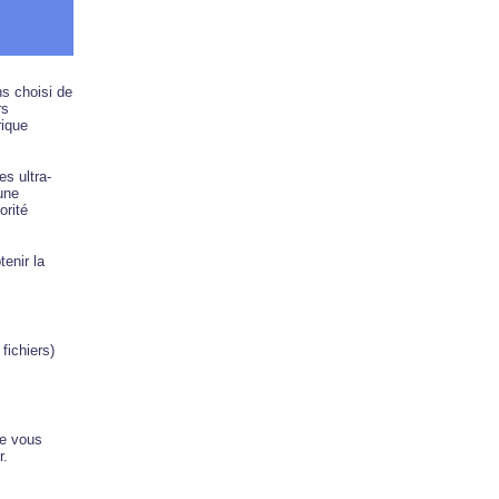
s choisi de
rs
rique
es ultra-
une
orité
tenir la
fichiers)
ue vous
r.