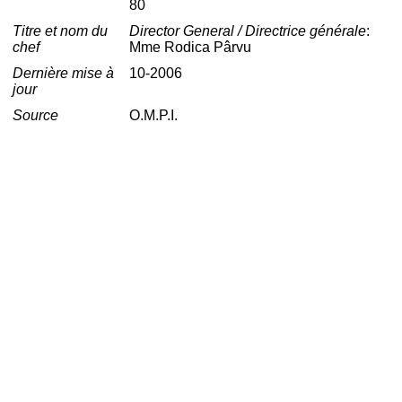
80
Titre et nom du
Director General / Directrice générale
:
chef
Mme Rodica Pârvu
Dernière mise à
10-2006
jour
Source
O.M.P.I.