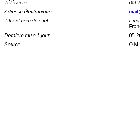
Télécopie
(63 
Adresse électronique
mail
Titre et nom du chef
Direc
Fran
Dernière mise à jour
05-2
Source
O.M.P