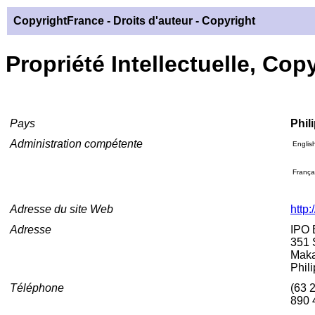
CopyrightFrance
- Droits d'auteur - Copyright
Propriété Intellectuelle, Cop
Pays
Phil
Administration compétente
Englis
França
Adresse du site Web
http:
Adresse
IPO 
351 
Maka
Phil
Téléphone
(63 
890 