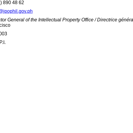
2) 890 48 62
@ipophil.gov.ph
tor General of the Intellectual Property Office / Directrice général
cisco
003
.I.