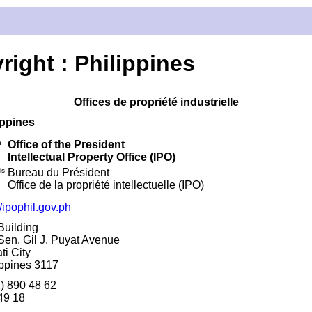
yright : Philippines
Offices de propriété industrielle
ippines
h
Office of the President
Intellectual Property Office (IPO)
is
Bureau du Président
Office de la propriété intellectuelle (IPO)
//ipophil.gov.ph
Building
Sen. Gil J. Puyat Avenue
ti City
ippines 3117
2) 890 48 62
49 18