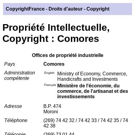
CopyrightFrance
- Droits d'auteur - Copyright
Propriété Intellectuelle,
Copyright : Comores
Offices de propriété industrielle
Pays
Comores
Administration
English
Ministry of Economy, Commerce,
compétente
Handicrafts and Investments
Français
Ministère de l'économie, du
commerce, de l'artisanat et des
investissements
Adresse
B.P. 474
Moroni
Téléphone
(269) 74 42 32 / 74 42 33 / 74 42 35 / 74
42 38
Télécopie
(269) 73 01 44