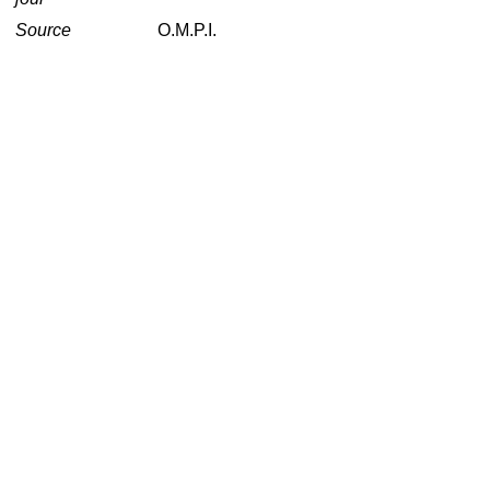
Source
O.M.P.I.