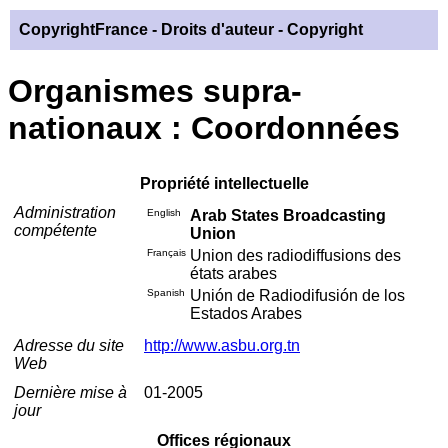
CopyrightFrance
- Droits d'auteur - Copyright
Organismes supra-
nationaux : Coordonnées
Propriété intellectuelle
Administration
English
Arab States Broadcasting
compétente
Union
Français
Union des radiodiffusions des
états arabes
Spanish
Unión de Radiodifusión de los
Estados Arabes
Adresse du site
http://www.asbu.org.tn
Web
Dernière mise à
01-2005
jour
Offices régionaux