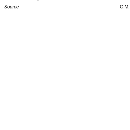
Source
O.M.P