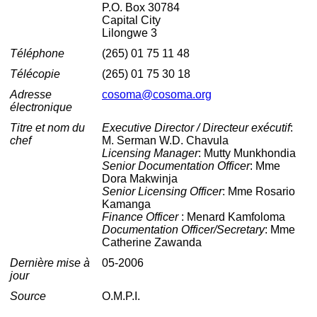
P.O. Box 30784
Capital City
Lilongwe 3
Téléphone
(265) 01 75 11 48
Télécopie
(265) 01 75 30 18
Adresse
cosoma@cosoma.org
électronique
Titre et nom du
Executive Director / Directeur exécutif
:
chef
M. Serman W.D. Chavula
Licensing Manager
: Mutty Munkhondia
Senior Documentation Officer
: Mme
Dora Makwinja
Senior Licensing Officer
: Mme Rosario
Kamanga
Finance Officer
: Menard Kamfoloma
Documentation Officer/Secretary
: Mme
Catherine Zawanda
Dernière mise à
05-2006
jour
Source
O.M.P.I.