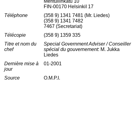
Meritullinkatu 10
FIN-00170 HelsinkiI 17
Téléphone
(358 9) 1341 7481 (Mr. Liedes)
(358 9) 1341 7482
7467 (Secretariat)
Télécopie
(358 9) 1359 335
Titre et nom du
Special Government Adviser / Conseiller
chef
spécial du gouvernement
: M. Jukka
Liedes
Dernière mise à
01-2001
jour
Source
O.M.P.I.