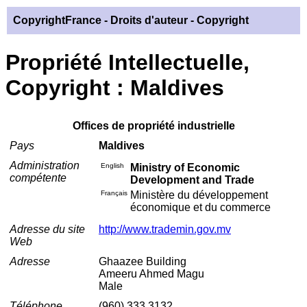
CopyrightFrance
- Droits d'auteur - Copyright
Propriété Intellectuelle,
Copyright : Maldives
Offices de propriété industrielle
Pays
Maldives
Administration
English
Ministry of Economic
compétente
Development and Trade
Français
Ministère du développement
économique et du commerce
Adresse du site
http://www.trademin.gov.mv
Web
Adresse
Ghaazee Building
Ameeru Ahmed Magu
Male
Téléphone
(960) 333 3132