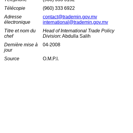
Télécopie
(960) 333 6922
Adresse
contact@trademin.gov.mv
électronique
international@trademin.gov.mv
Titre et nom du
Head of International Trade Policy
chef
Division
: Abdulla Salih
Dernière mise à
04-2008
jour
Source
O.M.P.I.