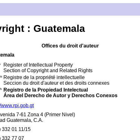
yright : Guatemala
Offices du droit d'auteur
temala
h
Register of Intellectual Property
Section of Copyright and Related Rights
is
Registre de la propriété intellectuelle
Seccion du droit d'auteur et des droits connexes
sh
Registro de la Propiedad Intelectual
Área del Derecho de Autor y Derechos Conexos
//www.rpi.gob.gt
avenida 7-61 Zona 4 (Primer Nivel)
ad Guatemala, C.A.
) 332 01 11/15
) 332 77 07