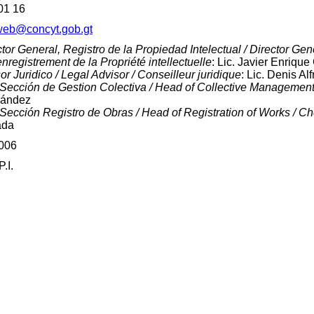
01 16
web@concyt.gob.gt
tor General, Registro de la Propiedad Intelectual / Director Gene
enregistrement de la Propriété intellectuelle
: Lic. Javier Enriqu
r Juridico / Legal Advisor / Conseilleur juridique
: Lic. Denis A
 Sección de Gestion Colectiva / Head of Collective Management /
nández
 Sección Registro de Obras / Head of Registration of Works / Ch
ada
006
.I.