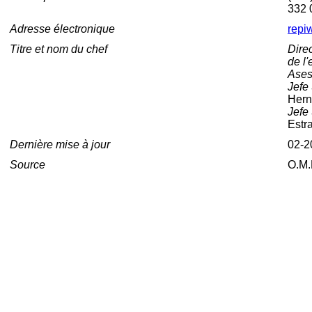
332 
Adresse électronique
repi
Titre et nom du chef
Direc
de l'
Aseso
Jefe
Her
Jefe
Estr
Dernière mise à jour
02-2
Source
O.M.P