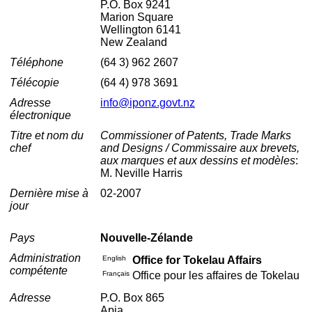
P.O. Box 9241
Marion Square
Wellington 6141
New Zealand
Téléphone
(64 3) 962 2607
Télécopie
(64 4) 978 3691
Adresse
info@iponz.govt.nz
électronique
Titre et nom du
Commissioner of Patents, Trade Marks
chef
and Designs / Commissaire aux brevets,
aux marques et aux dessins et modèles
:
M. Neville Harris
Dernière mise à
02-2007
jour
Pays
Nouvelle-Zélande
Administration
English
Office for Tokelau Affairs
compétente
Français
Office pour les affaires de Tokelau
Adresse
P.O. Box 865
Apia