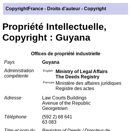
CopyrightFrance
- Droits d'auteur - Copyright
Propriété Intellectuelle,
Copyright : Guyana
Offices de propriété industrielle
Pays
Guyana
Administration
English
Ministry of Legal Affairs
compétente
The Deeds Registry
Français
Ministère des affaires juridiques
Registre des actes
Adresse
Law Courts Buildings
Avenue of the Republic
Georgetown
Téléphone
(592 2) 68 641
63 083
Titre et nom du
Registrar of Deeds / Directeur de