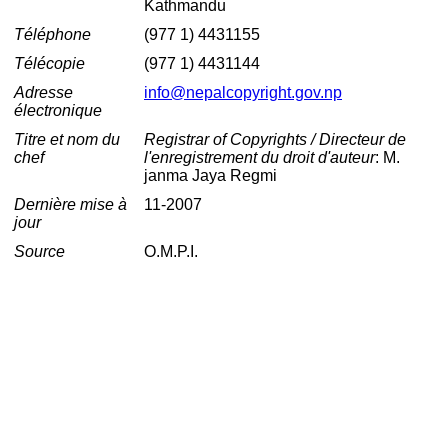
Kathmandu
Téléphone
(977 1) 4431155
Télécopie
(977 1) 4431144
Adresse
info@nepalcopyright.gov.np
électronique
Titre et nom du
Registrar of Copyrights / Directeur de
chef
l'enregistrement du droit d'auteur
: M.
janma Jaya Regmi
Dernière mise à
11-2007
jour
Source
O.M.P.I.