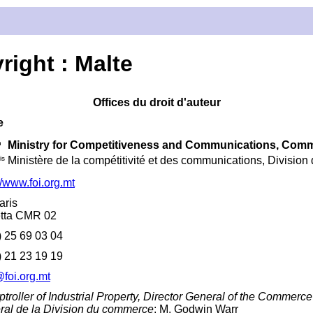
right : Malte
Offices du droit d'auteur
e
h
Ministry for Competitiveness and Communications, Comm
is
Ministère de la compétitivité et des communications, Divisio
//www.foi.org.mt
aris
etta CMR 02
) 25 69 03 04
) 21 23 19 19
@foi.org.mt
roller of Industrial Property, Director General of the Commerce D
ral de la Division du commerce
: M. Godwin Warr