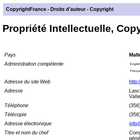
CopyrightFrance
- Droits d'auteur - Copyright
Propriété Intellectuelle, Copy
Pays
Malt
Administration compétente
Englis
França
Adresse du site Web
http:
Adresse
Lasc
Vall
Téléphone
(356
Télécopie
(356
Adresse électronique
info
Titre et nom du chef
Compt
géné