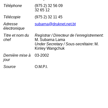
Téléphone
(975 2) 32 56 09
32 65 12
Télécopie
(975 2) 32 11 45
Adresse
subarna@druknet.net.bt
électronique
Titre et nom du
Registrar / Directeur de l'enregistrement
:
chef
M. Subarna Lama
Under Secretary / Sous-secrétaire
: M.
Kinley Wangchuk
Dernière mise à
03-2002
jour
Source
O.M.P.I.