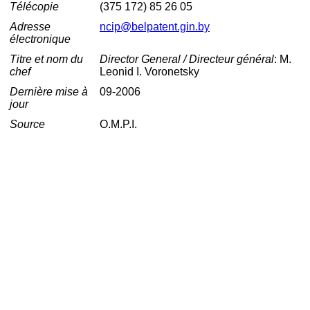
Télécopie
(375 172) 85 26 05
Adresse
ncip@belpatent.gin.by
électronique
Titre et nom du
Director General / Directeur général
: M.
chef
Leonid I. Voronetsky
Dernière mise à
09-2006
jour
Source
O.M.P.I.