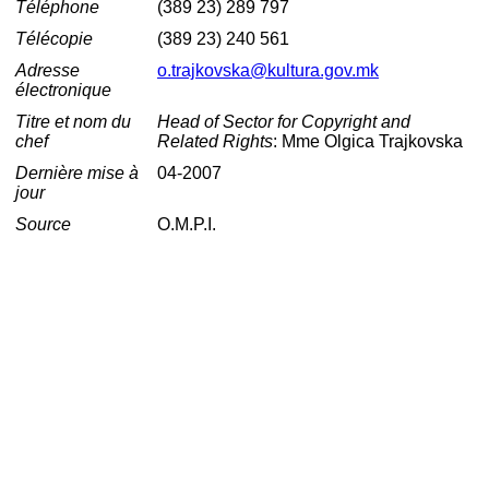
Téléphone
(389 23) 289 797
Télécopie
(389 23) 240 561
Adresse
o.trajkovska@kultura.gov.mk
électronique
Titre et nom du
Head of Sector for Copyright and
chef
Related Rights
: Mme Olgica Trajkovska
Dernière mise à
04-2007
jour
Source
O.M.P.I.