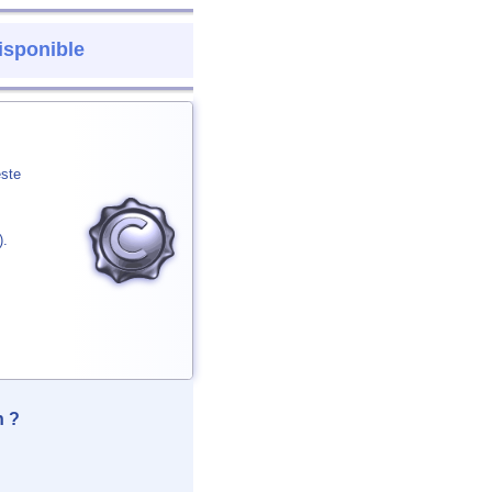
isponible
este
).
n ?